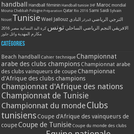
handball
Maroc
Handball féminin
mondial
Handball tunisie
IHF
Qatar
Sami Saidi
Mouna Chebbah
Pologne
Rio 2016
Sylvain
Préparation
Tunisie
Wael Jallouz
الترجي الرياضي
النادي
Nouet
الجزائر
تونس
الافريقي
النجم الرياضي الساحلي
مصر 2016
كرة اليد النسائية
مكارم المهدية
وائل جلوز
Catégories
Championnat
Beach handball
Cahier technique
arabe des clubs champions
Championnat arabe
Championnat
des clubs vainqueurs de coupe
d'Afrique des clubs champions
Championnat d'Afrique des nations
Championnat de Tunisie
Clubs
Championnat du monde
tunisiens
Coupe d'Afrique des vainqueurs de
Coupe de Tunisie
coupe
Coupe du monde des clubs
Equipe nationale