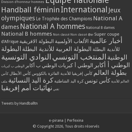
Division d'honneur hommes
International
Handball féminin
Jeux
olympiques
National A
Le Trophée des Champions
National A hommes
dames
National B dames
National B hommes
Super coupe
Non classé
Non classé @ar
أخبار عالمية
الألعاب الأولمبية
البطولة الافريقية
d'Afrique
البطولة
البطولة العربية للأندية البطلة
للأندية البطلة
المنتخب التونسي
النوادي التونسية
الوطنية
الوطني أ أكابر
الوطني أ كبريات
الوطني ب أكابر
الوطني ب كبريات
بطولة العالم
كأس إفريقيا للأندية الفائزة بالكؤوس
كأس الأبطال
كأس
كرة اليد النسائية
كأس تونس
كرة اليد الشاطئية
العالم للأندية
ملف
نهائيات أمم إفريقيا
تقني
Tweets by Handballtn
e-pirana
|
Perfexina
© Copyright 2026, Tous droits réservés