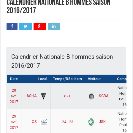
Calendrier Nationale B hommes saison
2016/2017
Calendrier Nationale B hommes saison
2016/2017
Date
Local
Temps/Résultats
Visiteur
Compétit
National
29
Homme
ASHA
SCBA
avril
6 - 0
Poule O
2017
16/17
National
29
Homme
OS
JSK
avril
24 - 23
Poule O
2017
16/17