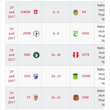
National
29
Homme
CHBSB
SN
avril
6 - 0
Poule O
2017
16/17
National
29
Homme
JSHB
USGr
avril
6 - 0
Poule O
2017
16/17
National
29
Homme
EMS
USTé
avril
26 - 43
Poule O
2017
16/17
National
29
Homme
USS
CSHib
avril
24 - 27
Poule O
2017
16/17
National
29
Homme
ST
CSM
avril
35 - 31
Poule O
2017
16/17