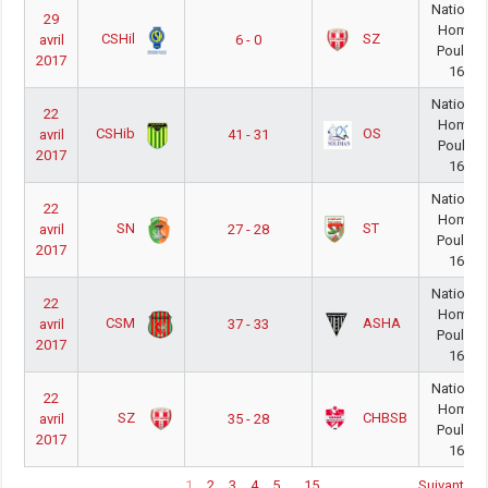
National
29
Homme
CSHil
SZ
avril
6 - 0
Poule O
2017
16/17
National
22
Homme
CSHib
OS
avril
41 - 31
Poule O
2017
16/17
National
22
Homme
SN
ST
avril
27 - 28
Poule O
2017
16/17
National
22
Homme
CSM
ASHA
avril
37 - 33
Poule O
2017
16/17
National
22
Homme
SZ
CHBSB
avril
35 - 28
Poule O
2017
16/17
1
2
3
4
5
…
15
Suivant