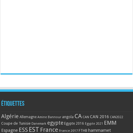
Étiquettes
CA
Algérie
CAN 2016
Allemagne
angola
CAN
Amine Bannour
CAN2022
EMM
egypte
Coupe de Tunisie
Egypte 2016
Danemark
Egypte 2021
EST
ESS
France
Espagne
hammamet
France 2017
FTHB