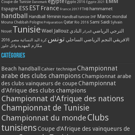
EMM
egypte
Coupe de Tunisie
Egypte 2016
Danemark
Egypte 2021
EST
ESS
France
Espagne
hammamet
France 2017
FTHB
handball
Maroc
Handball féminin
mondial
Handball tunisie
IHF
Qatar
Sami Saidi
Mouna Chebbah
Pologne
Rio 2016
Sylvain
Préparation
Tunisie
Wael Jallouz
الترجي الرياضي
النادي
Nouet
الجزائر
تونس
الافريقي
النجم الرياضي الساحلي
مصر 2016
كرة اليد النسائية
مكارم المهدية
وائل جلوز
Catégories
Championnat
Beach handball
Cahier technique
arabe des clubs champions
Championnat arabe
Championnat
des clubs vainqueurs de coupe
d'Afrique des clubs champions
Championnat d'Afrique des nations
Championnat de Tunisie
Clubs
Championnat du monde
tunisiens
Coupe d'Afrique des vainqueurs de