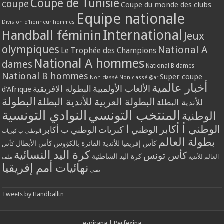
Coupe de Tunisie
coupe
Coupe du monde des clubs
Equipe nationale
Division d'honneur hommes
International
Handball féminin
Jeux
olympiques
National A
Le Trophée des Champions
National A hommes
dames
National B dames
National B hommes
Super coupe
Non classé
Non classé @ar
أخبار عالمية
الألعاب الأولمبية
البطولة الافريقية
d'Afrique
البطولة
البطولة العربية للأندية البطلة
للأندية البطلة
المنتخب التونسي
النوادي التونسية
الوطنية
الوطني أ أكابر
الوطني أ كبريات
الوطني ب أكابر
الوطني ب كبريات
بطولة العالم
كأس إفريقيا للأندية الفائزة بالكؤوس
كأس الأبطال
كأس
كرة اليد النسائية
كأس تونس
كرة اليد الشاطئية
العالم للأندية
ملف
نهائيات أمم إفريقيا
تقني
Tweets by Handballtn
e-pirana
|
Perfexina