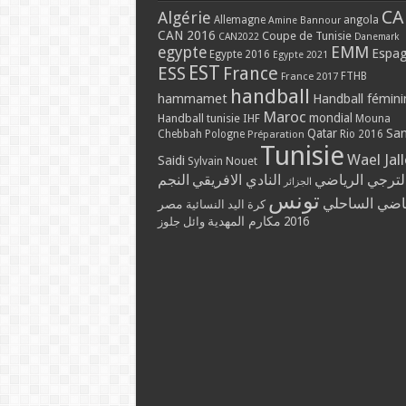
CA
Algérie
Allemagne
angola
Amine Bannour
CAN 2016
Coupe de Tunisie
CAN2022
Danemark
EMM
egypte
Espa
Egypte 2016
Egypte 2021
EST
ESS
France
France 2017
FTHB
handball
hammamet
Handball fémini
Maroc
mondial
Handball tunisie
IHF
Mouna
Qatar
Sa
Chebbah
Pologne
Rio 2016
Préparation
Tunisie
Wael Jal
Saidi
Sylvain Nouet
لترجي الرياضي
النادي الافريقي
النجم
الجزائر
تونس
ياضي الساحلي
مصر
كرة اليد النسائية
مكارم المهدية
2016
وائل جلوز