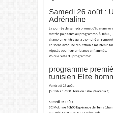
Samedi 26 août : 
Adrénaline
La journée de samedi promet d’être une véri
matchs palpitants au programme. À 16h00, le 
champion en titre qui a triomphé en remport
en scène avec une réputation à maintenir, ta
réputés pour leur ambiance enflammée.
Voici le reste du programme:
programme premiè
tunisien Elite ho
Vendredi 25 août :
JS Chihia 17h00 Etoile du Sahel (Watania 1)
Samedi 26 août :
SC Moknine 16h00 Espérance de Tunis (chai
EBS Béni Khiar 17h00 CS Sakiet Ezzit