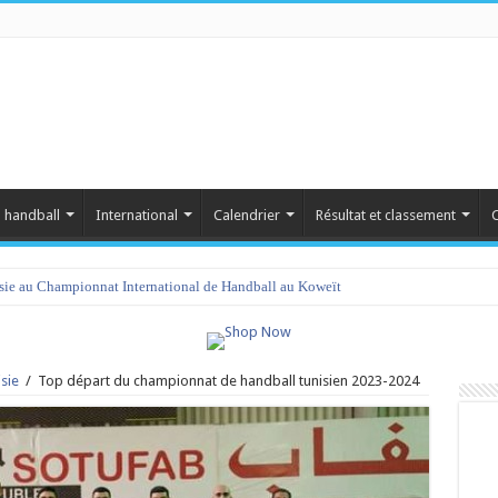
 handball
International
Calendrier
Résultat et classement
C
isie au Championnat International de Handball au Koweït
amet 2023 : programme et liste des joueurs convoqués
sie
/
Top départ du championnat de handball tunisien 2023-2024