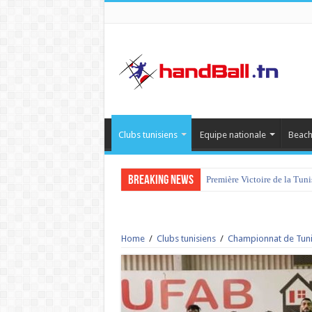
Clubs tunisiens
Equipe nationale
Beach
Breaking News
Première Victoire de la Tun
tournoi international Hamm
Home
/
Clubs tunisiens
/
Championnat de Tuni