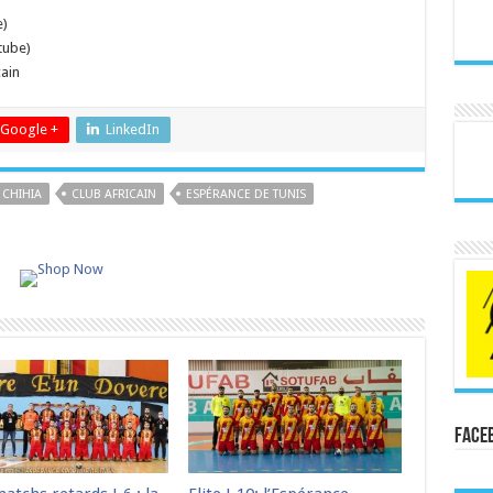
e)
tube)
ain
Google +
LinkedIn
CHIHIA
CLUB AFRICAIN
ESPÉRANCE DE TUNIS
Face