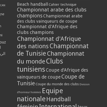
Beach handball
Cahier technique
CAN
Championnat arabe des clubs
gne
champions
Championnat arabe
des clubs vainqueurs de coupe
Championnat d'Afrique des
n
clubs champions
mi
Championnat d'Afrique
louz
Championnat
des nations
ا
de Tunisie
Championnat
الر
Clubs
du monde
tunisiens
Coupe d'Afrique des
Coupe de
vainqueurs de coupe
Tunisie
Coupe du monde des clubs
Division
Equipe
d'honneur hommes
nationale
Handball
International
féminin