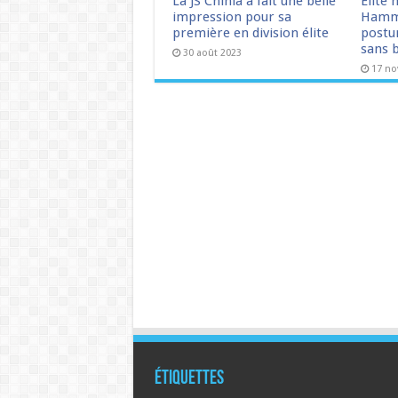
La JS Chihia a fait une belle
Elite 
impression pour sa
Hamm
première en division élite
postu
sans b
30 août 2023
17 n
Étiquettes