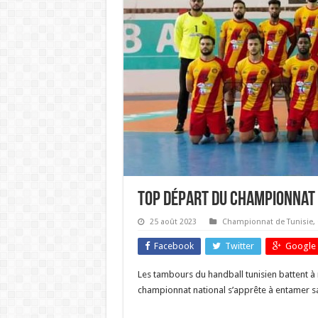
Top départ du championnat 
25 août 2023
Championnat de Tunisie
,
Facebook
Twitter
Google 
Les tambours du handball tunisien battent à 
championnat national s’apprête à entamer sa