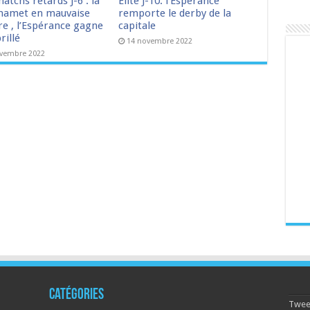
matchs retards J-6 : la
Elite J-10: l’Espérance
amet en mauvaise
remporte le derby de la
re , l’Espérance gagne
capitale
rillé
14 novembre 2022
ovembre 2022
Catégories
Tweet