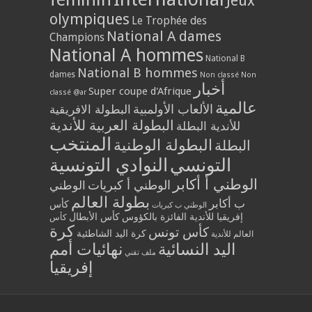
Jeux
olympiques
Le Trophée des
National A dames
Champions
National A hommes
National B
National B hommes
dames
Non classé
Non
أخبار
Super coupe d'Afrique
classé @ar
عالمية
الألعاب الأولمبية
البطولة الافريقية
البطولة العربية للأندية
للأندية البطلة
المنتخب
البطولة الوطنية
البطلة
التونسي
النوادي التونسية
الوطني أ أكابر
الوطني أ كبريات
الوطني
بطولة العالم
ب أكابر
كأس
الوطني ب كبريات
إفريقيا للأندية الفائزة بالكؤوس
كأس الأبطال
كأس
كرة
كأس تونس
كرة اليد الشاطئية
العالم للأندية
اليد النسائية
نهائيات أمم
ملف تقني
إفريقيا