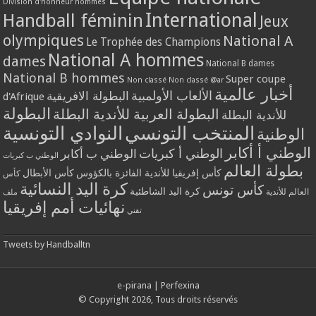
Division d'honneur hommes
International
Handball féminin
Jeux
olympiques
National A
Le Trophée des Champions
National A hommes
dames
National B dames
National B hommes
Super coupe
Non classé
Non classé @ar
أخبار عالمية
الألعاب الأولمبية
البطولة الافريقية
d'Afrique
البطولة
البطولة العربية للأندية البطلة
للأندية البطلة
المنتخب التونسي
النوادي التونسية
الوطنية
الوطني أ أكابر
الوطني أ كبريات
الوطني ب أكابر
الوطني ب كبريات
بطولة العالم
كأس إفريقيا للأندية الفائزة بالكؤوس
كأس الأبطال
كأس
كرة اليد النسائية
كأس تونس
كرة اليد الشاطئية
العالم للأندية
ملف
نهائيات أمم إفريقيا
تقني
Tweets by Handballtn
e-pirana
|
Perfexina
© Copyright 2026, Tous droits réservés