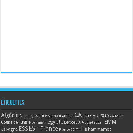
Étiquettes
CA
Algérie
CAN 2016
Allemagne
angola
CAN
Amine Bannour
CAN2022
EMM
egypte
Coupe de Tunisie
Egypte 2016
Danemark
Egypte 2021
EST
ESS
France
Espagne
hammamet
France 2017
FTHB