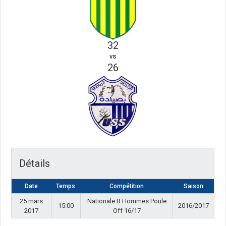
32
vs
26
Détails
Date
Temps
Compétition
Saison
25 mars
Nationale B Hommes Poule
15:00
2016/2017
2017
Off 16/17