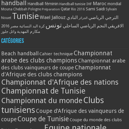
handball
Maroc
Handball féminin
mondial
Handball tunisie
IHF
Qatar
Sami Saidi
Mouna Chebbah
Pologne
Rio 2016
Sylvain
Préparation
Tunisie
Wael Jallouz
الترجي الرياضي
النادي
Nouet
الجزائر
تونس
الافريقي
النجم الرياضي الساحلي
مصر 2016
كرة اليد النسائية
مكارم المهدية
وائل جلوز
Catégories
Championnat
Beach handball
Cahier technique
arabe des clubs champions
Championnat arabe
Championnat
des clubs vainqueurs de coupe
d'Afrique des clubs champions
Championnat d'Afrique des nations
Championnat de Tunisie
Clubs
Championnat du monde
tunisiens
Coupe d'Afrique des vainqueurs de
Coupe de Tunisie
coupe
Coupe du monde des clubs
Equipe nationale