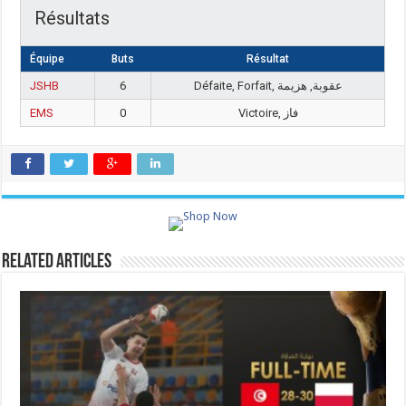
Résultats
Équipe
Buts
Résultat
JSHB
6
Défaite, Forfait, عقوبة, هزيمة
EMS
0
Victoire, فاز
Related Articles