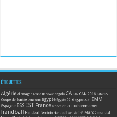
Étiquettes
CA
Algérie
CAN 2016
Allemagne
angola
CAN
Amine Bannour
CAN2022
EMM
egypte
Coupe de Tunisie
Egypte 2016
Danemark
Egypte 2021
EST
ESS
France
Espagne
hammamet
France 2017
FTHB
handball
Maroc
Handball féminin
mondial
Handball tunisie
IHF