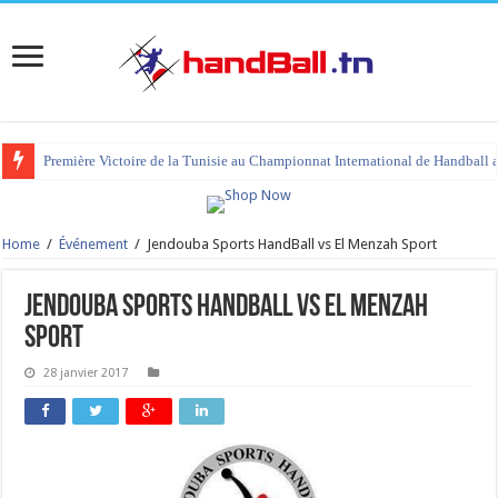
Première Victoire de la Tunisie au Championnat International de Handball 
Home
/
Événement
/
Jendouba Sports HandBall vs El Menzah Sport
Jendouba Sports HandBall vs El Menzah
Sport
28 janvier 2017