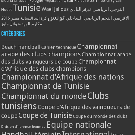
Qatar
Sami Saidi
Mouna Chebbah
Pologne
Rio 2016
Sylvain
Préparation
Tunisie
Wael Jallouz
الترجي الرياضي
النادي
Nouet
الجزائر
تونس
الافريقي
النجم الرياضي الساحلي
مصر 2016
كرة اليد النسائية
مكارم المهدية
وائل جلوز
Catégories
Championnat
Beach handball
Cahier technique
arabe des clubs champions
Championnat arabe
Championnat
des clubs vainqueurs de coupe
d'Afrique des clubs champions
Championnat d'Afrique des nations
Championnat de Tunisie
Clubs
Championnat du monde
tunisiens
Coupe d'Afrique des vainqueurs de
Coupe de Tunisie
coupe
Coupe du monde des clubs
Equipe nationale
Division d'honneur hommes
International
Handball féminin