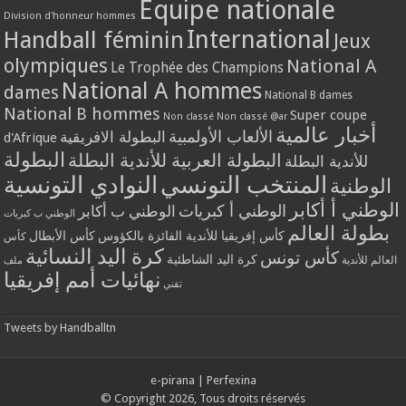
Equipe nationale
Division d'honneur hommes
International
Handball féminin
Jeux
olympiques
National A
Le Trophée des Champions
National A hommes
dames
National B dames
National B hommes
Super coupe
Non classé
Non classé @ar
أخبار عالمية
الألعاب الأولمبية
البطولة الافريقية
d'Afrique
البطولة
البطولة العربية للأندية البطلة
للأندية البطلة
المنتخب التونسي
النوادي التونسية
الوطنية
الوطني أ أكابر
الوطني أ كبريات
الوطني ب أكابر
الوطني ب كبريات
بطولة العالم
كأس إفريقيا للأندية الفائزة بالكؤوس
كأس الأبطال
كأس
كرة اليد النسائية
كأس تونس
كرة اليد الشاطئية
العالم للأندية
ملف
نهائيات أمم إفريقيا
تقني
Tweets by Handballtn
e-pirana
|
Perfexina
© Copyright 2026, Tous droits réservés