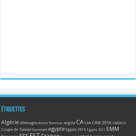
Étiquettes
CA
Algérie
CAN 2016
Allemagne
angola
CAN
Amine Bannour
CAN2022
EMM
egypte
Coupe de Tunisie
Egypte 2016
Danemark
Egypte 2021
EST