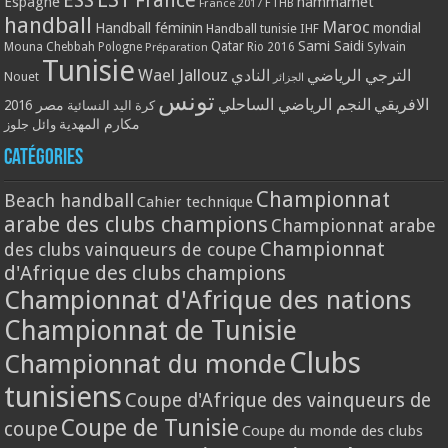
ESS
France
Espagne
hammamet
France 2017
FTHB
handball
Maroc
Handball féminin
mondial
Handball tunisie
IHF
Qatar
Sami Saidi
Mouna Chebbah
Pologne
Rio 2016
Sylvain
Préparation
Tunisie
Wael Jallouz
الترجي الرياضي
النادي
Nouet
الجزائر
تونس
الافريقي
النجم الرياضي الساحلي
مصر 2016
كرة اليد النسائية
مكارم المهدية
وائل جلوز
Catégories
Championnat
Beach handball
Cahier technique
arabe des clubs champions
Championnat arabe
Championnat
des clubs vainqueurs de coupe
d'Afrique des clubs champions
Championnat d'Afrique des nations
Championnat de Tunisie
Clubs
Championnat du monde
tunisiens
Coupe d'Afrique des vainqueurs de
Coupe de Tunisie
coupe
Coupe du monde des clubs