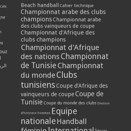
Beach handball
Cahier technique
CAN
Championnat arabe des clubs
gne
champions
Championnat arabe
des clubs vainqueurs de coupe
Championnat d'Afrique des
n
clubs champions
mi
Championnat d'Afrique
louz
Championnat
des nations
ا
de Tunisie
Championnat
الر
Clubs
du monde
tunisiens
Coupe d'Afrique des
Coupe de
vainqueurs de coupe
Tunisie
Coupe du monde des clubs
Division
Equipe
d'honneur hommes
nationale
Handball
International
féminin