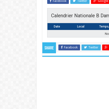
Facebook
Twitter
Google 
Calendrier Nationale B Da
Date
Local
Temps/
No 
Facebook
Twitter
Share