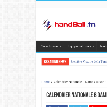
Clubs tunisiens
Equipe nationale
Beach
Breaking News
Première Victoire de la Tun
tournoi international Hamm
Home
/
Calendrier Nationale B Dames saison 
Calendrier Nationale B Dam