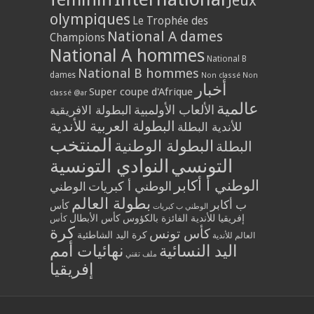
Jeux
olympiques
Le Trophée des
National A dames
Champions
National A hommes
National B
National B hommes
dames
Non classé
Non
أخبار
Super coupe d'Afrique
classé @ar
عالمية
الألعاب الأولمبية
البطولة الافريقية
البطولة العربية للأندية
للأندية البطلة
المنتخب
البطولة الوطنية
البطلة
التونسي
النوادي التونسية
الوطني أ أكابر
الوطني أ كبريات
الوطني
بطولة العالم
ب أكابر
كأس
الوطني ب كبريات
إفريقيا للأندية الفائزة بالكؤوس
كأس الأبطال
كأس
كرة
كأس تونس
كرة اليد الشاطئية
العالم للأندية
اليد النسائية
نهائيات أمم
ملف تقني
إفريقيا