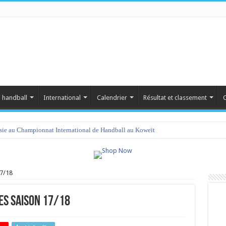
 handball
International
Calendrier
Résultat et classement
C
isie au Championnat International de Handball au Koweït
amet 2023 : programme et liste des joueurs convoqués
17/18
es saison 17/18