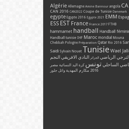
CA
Algérie
Allemagne
angola
Amine Bannour
CAN 2016
Coupe de Tunisie
CAN2022
Danemark
EMM
egypte
Espa
Egypte 2016
Egypte 2021
EST
ESS
France
France 2017
FTHB
handball
hammamet
Handball fémini
Maroc
mondial
Handball tunisie
IHF
Mouna
Qatar
Sa
Chebbah
Pologne
Rio 2016
Préparation
Tunisie
Wael Jal
Saidi
Sylvain Nouet
لترجي الرياضي
النادي الافريقي
النجم
الجزائر
تونس
ياضي الساحلي
مصر
كرة اليد النسائية
مكارم المهدية
2016
وائل جلوز