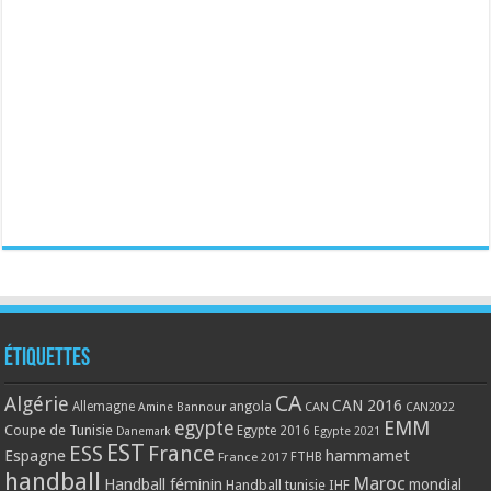
Étiquettes
CA
Algérie
CAN 2016
Allemagne
angola
CAN
Amine Bannour
CAN2022
EMM
egypte
Coupe de Tunisie
Egypte 2016
Danemark
Egypte 2021
EST
ESS
France
Espagne
hammamet
France 2017
FTHB
handball
Maroc
Handball féminin
mondial
Handball tunisie
IHF