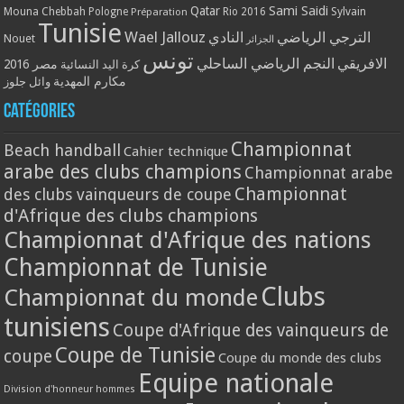
Qatar
Sami Saidi
Mouna Chebbah
Pologne
Rio 2016
Sylvain
Préparation
Tunisie
Wael Jallouz
الترجي الرياضي
النادي
Nouet
الجزائر
تونس
الافريقي
النجم الرياضي الساحلي
مصر 2016
كرة اليد النسائية
مكارم المهدية
وائل جلوز
Catégories
Championnat
Beach handball
Cahier technique
arabe des clubs champions
Championnat arabe
Championnat
des clubs vainqueurs de coupe
d'Afrique des clubs champions
Championnat d'Afrique des nations
Championnat de Tunisie
Clubs
Championnat du monde
tunisiens
Coupe d'Afrique des vainqueurs de
Coupe de Tunisie
coupe
Coupe du monde des clubs
Equipe nationale
Division d'honneur hommes