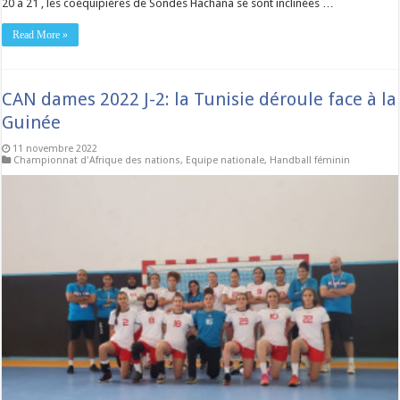
20 à 21 , les coéquipières de Sondes Hachana se sont inclinées …
Read More »
CAN dames 2022 J-2: la Tunisie déroule face à la
Guinée
11 novembre 2022
Championnat d'Afrique des nations
,
Equipe nationale
,
Handball féminin