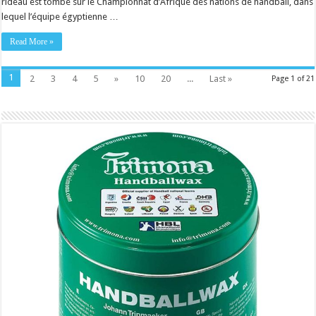
rideau est tombé sur le Championnat d’Afrique des nations de handball, dans
lequel l’équipe égyptienne …
Read More »
1
2
3
4
5
»
10
20
...
Last »
Page 1 of 21