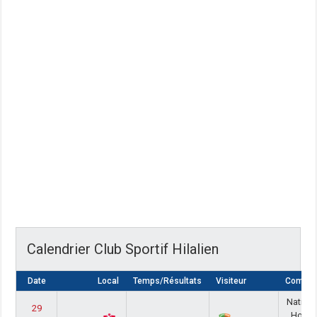
Calendrier Club Sportif Hilalien
Date
Local
Temps/Résultats
Visiteur
Compéti
Nationa
29
Homm