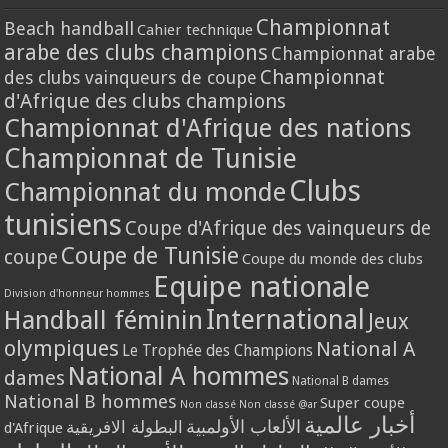
Championnat
Beach handball
Cahier technique
arabe des clubs champions
Championnat arabe
Championnat
des clubs vainqueurs de coupe
d'Afrique des clubs champions
Championnat d'Afrique des nations
Championnat de Tunisie
Clubs
Championnat du monde
tunisiens
Coupe d'Afrique des vainqueurs de
Coupe de Tunisie
coupe
Coupe du monde des clubs
Equipe nationale
Division d'honneur hommes
International
Handball féminin
Jeux
olympiques
National A
Le Trophée des Champions
National A hommes
dames
National B dames
National B hommes
Super coupe
Non classé
Non classé @ar
أخبار عالمية
الألعاب الأولمبية
البطولة الافريقية
d'Afrique