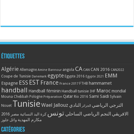
Étiquettes
CA
Algérie
CAN 2016
Allemagne
angola
CAN
Amine Bannour
CAN2022
EMM
egypte
Coupe de Tunisie
Egypte 2016
Danemark
Egypte 2021
EST
ESS
France
Espagne
hammamet
France 2017
FTHB
handball
Maroc
Handball féminin
mondial
Handball tunisie
IHF
Qatar
Sami Saidi
Mouna Chebbah
Pologne
Rio 2016
Sylvain
Préparation
Tunisie
Wael Jallouz
الترجي الرياضي
النادي
Nouet
الجزائر
تونس
الافريقي
النجم الرياضي الساحلي
مصر 2016
كرة اليد النسائية
مكارم المهدية
وائل جلوز
Catégories