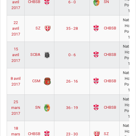
CHBSB
SN
avril
6 - 0
Poule 
2017
16/1
Nationa
22
Homm
SZ
CHBSB
avril
35 - 28
Poule 
2017
16/1
Nationa
15
Homm
SCBA
CHBSB
avril
0 - 6
Poule 
2017
16/1
Nationa
8 avril
Homm
CSM
CHBSB
26 - 16
2017
Poule 
16/1
Nationa
25
Homm
SN
CHBSB
mars
36 - 19
Poule 
2017
16/1
Nationa
18
Homm
CHBSB
SZ
mars
23 - 30