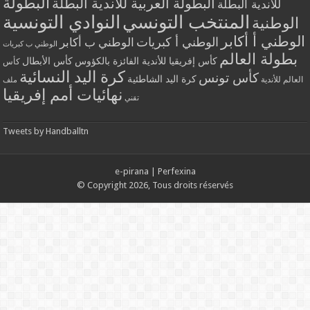
البطولة
البطولة العربية للأندية البطلة
للأندية البطلة
المنتخب التونسي
النوادي التونسية
الوطنية
الوطني أ أكابر
الوطني أ كبريات
الوطني ب أكابر
الوطني ب كبريات
بطولة العالم
كأس إفريقيا للأندية الفائزة بالكؤوس
كأس الأبطال
كأس
كرة اليد النسائية
كأس تونس
كرة اليد الشاطئية
العالم للأندية
ملف
نهائيات أمم إفريقيا
تقني
Tweets by Handballtn
e-pirana
|
Perfexina
© Copyright 2026, Tous droits réservés