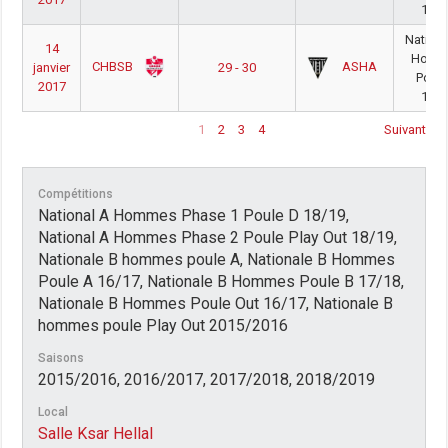
16/1
Nationa
14
Homm
CHBSB
ASHA
janvier
29 - 30
Poule
2017
16/1
1
2
3
4
Suivant
Compétitions
National A Hommes Phase 1 Poule D 18/19,
National A Hommes Phase 2 Poule Play Out 18/19,
Nationale B hommes poule A, Nationale B Hommes
Poule A 16/17, Nationale B Hommes Poule B 17/18,
Nationale B Hommes Poule Out 16/17, Nationale B
hommes poule Play Out 2015/2016
Saisons
2015/2016, 2016/2017, 2017/2018, 2018/2019
Local
Salle Ksar Hellal