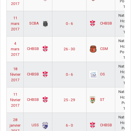
Poule 
2017
16/1
Nationa
11
Homm
SCBA
CHBSB
mars
0 - 6
Poule 
2017
16/1
Nationa
4
Homm
CHBSB
CSM
mars
26 - 30
Poule 
2017
16/1
Nationa
18
Homm
CHBSB
OS
février
0 - 6
Poule
2017
16/1
Nationa
11
Homm
CHBSB
ST
février
25 - 29
Poule
2017
16/1
Nationa
28
Homm
USS
CHBSB
janvier
6 - 0
Poule
2017