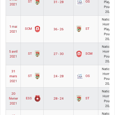
ST
OS
31 - 28
PlayOu
2021
Poule 
20/21
National
Homme
1 mai
SCM
ST
36 - 26
PlayOu
2021
Poule 
20/21
National
5 avril
Homme
ST
SCM
27 - 30
2021
Poule 
20/21
National
31
Homme
ST
OS
mars
24 - 28
Poule 
2021
20/21
National
20
Homme
ESS
ST
février
28 - 24
Poule 
2021
20/21
National