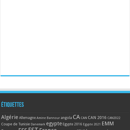
Étiquettes
CA
Algérie
CAN 2016
Allemagne
angola
CAN
Amine Bannour
CAN2022
EMM
egypte
Coupe de Tunisie
Egypte 2016
Danemark
Egypte 2021