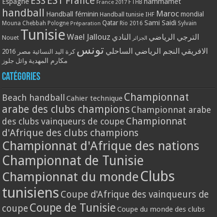
EST
ESS
France
Espagne
hammamet
France 2017
FTHB
handball
Maroc
Handball féminin
mondial
Handball tunisie
IHF
Qatar
Sami Saidi
Mouna Chebbah
Pologne
Rio 2016
Sylvain
Préparation
Tunisie
Wael Jallouz
الترجي الرياضي
النادي
Nouet
الجزائر
تونس
الافريقي
النجم الرياضي الساحلي
مصر 2016
كرة اليد النسائية
مكارم المهدية
وائل جلوز
Catégories
Championnat
Beach handball
Cahier technique
arabe des clubs champions
Championnat arabe
Championnat
des clubs vainqueurs de coupe
d'Afrique des clubs champions
Championnat d'Afrique des nations
Championnat de Tunisie
Clubs
Championnat du monde
tunisiens
Coupe d'Afrique des vainqueurs de
Coupe de Tunisie
coupe
Coupe du monde des clubs