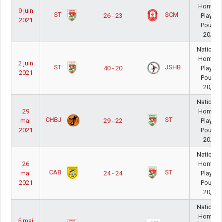
Homme
9 juin
ST
SCM
26 - 23
PlayOu
2021
Poule 
20/21
National
Homme
2 juin
ST
JSHB
40 - 20
PlayOu
2021
Poule 
20/21
National
29
Homme
CHBJ
ST
mai
29 - 22
PlayOu
2021
Poule 
20/21
National
26
Homme
CAB
ST
mai
24 - 24
PlayOu
2021
Poule 
20/21
National
Homme
5 mai