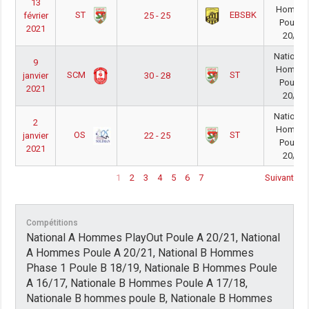
13
Homme
ST
EBSBK
février
25 - 25
Poule 
2021
20/21
National
9
Homme
SCM
ST
janvier
30 - 28
Poule 
2021
20/21
National
2
Homme
OS
ST
janvier
22 - 25
Poule 
2021
20/21
1
2
3
4
5
6
7
Suivant
Compétitions
National A Hommes PlayOut Poule A 20/21, National
A Hommes Poule A 20/21, National B Hommes
Phase 1 Poule B 18/19, Nationale B Hommes Poule
A 16/17, Nationale B Hommes Poule A 17/18,
Nationale B hommes poule B, Nationale B Hommes