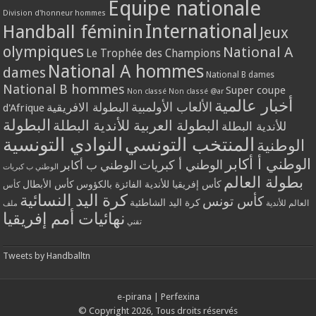
Equipe nationale
Division d'honneur hommes
International
Handball féminin
Jeux
olympiques
National A
Le Trophée des Champions
National A hommes
dames
National B dames
National B hommes
Super coupe
Non classé
Non classé @ar
أخبار عالمية
الألعاب الأولمبية
البطولة الافريقية
d'Afrique
البطولة
البطولة العربية للأندية البطلة
للأندية البطلة
المنتخب التونسي
النوادي التونسية
الوطنية
الوطني أ أكابر
الوطني أ كبريات
الوطني ب أكابر
الوطني ب كبريات
بطولة العالم
كأس إفريقيا للأندية الفائزة بالكؤوس
كأس الأبطال
كأس
كرة اليد النسائية
كأس تونس
كرة اليد الشاطئية
العالم للأندية
ملف
نهائيات أمم إفريقيا
تقني
Tweets by Handballtn
e-pirana
|
Perfexina
© Copyright 2026, Tous droits réservés