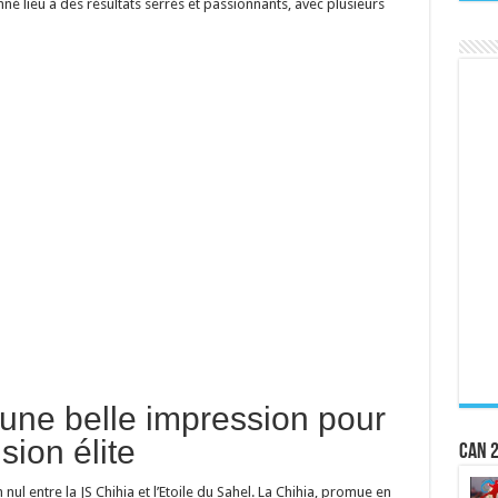
é lieu à des résultats serrés et passionnants, avec plusieurs
 une belle impression pour
sion élite
CAN 2
nul entre la JS Chihia et l’Etoile du Sahel. La Chihia, promue en