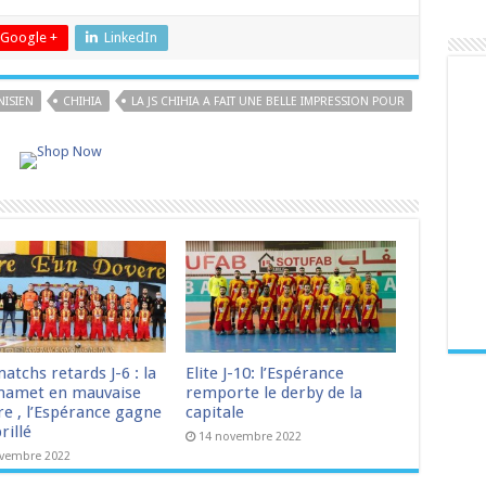
Google +
LinkedIn
ISIEN
CHIHIA
LA JS CHIHIA A FAIT UNE BELLE IMPRESSION POUR
matchs retards J-6 : la
Elite J-10: l’Espérance
amet en mauvaise
remporte le derby de la
re , l’Espérance gagne
capitale
rillé
14 novembre 2022
ovembre 2022