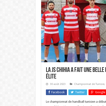
La JS Chihia a fait une bell
élite
30 août 2023
Championnat de Tunisie
,
Facebook
Twitter
Google 
Le championnat de handball tunisien a début