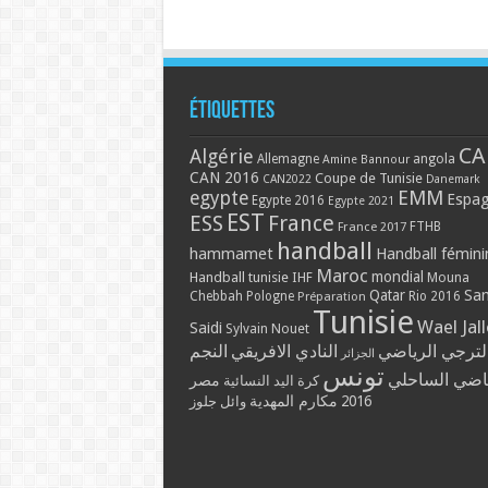
Étiquettes
CA
Algérie
Allemagne
angola
Amine Bannour
CAN 2016
Coupe de Tunisie
CAN2022
Danemark
EMM
egypte
Espa
Egypte 2016
Egypte 2021
EST
ESS
France
France 2017
FTHB
handball
hammamet
Handball fémini
Maroc
mondial
Handball tunisie
IHF
Mouna
Qatar
Sa
Chebbah
Pologne
Rio 2016
Préparation
Tunisie
Wael Jal
Saidi
Sylvain Nouet
لترجي الرياضي
النادي الافريقي
النجم
الجزائر
تونس
ياضي الساحلي
مصر
كرة اليد النسائية
مكارم المهدية
2016
وائل جلوز