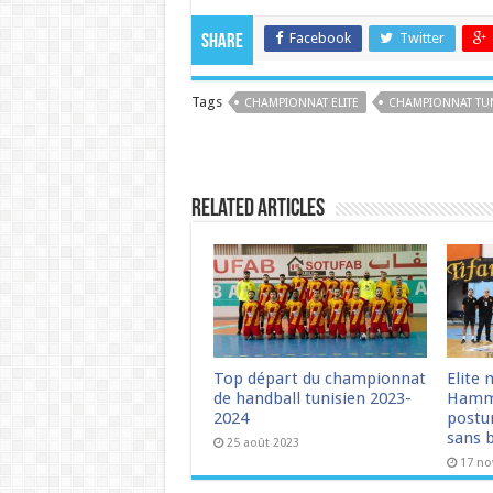
Facebook
Twitter
Share
Tags
CHAMPIONNAT ELITE
CHAMPIONNAT TUN
Related Articles
Top départ du championnat
Elite 
de handball tunisien 2023-
Hamm
2024
postu
sans b
25 août 2023
17 n