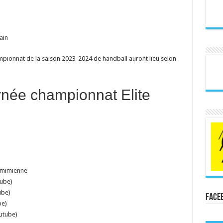
ain
pionnat de la saison 2023-2024 de handball auront lieu selon
née championnat Elite
émimienne
tube)
ube)
Face
be)
utube)