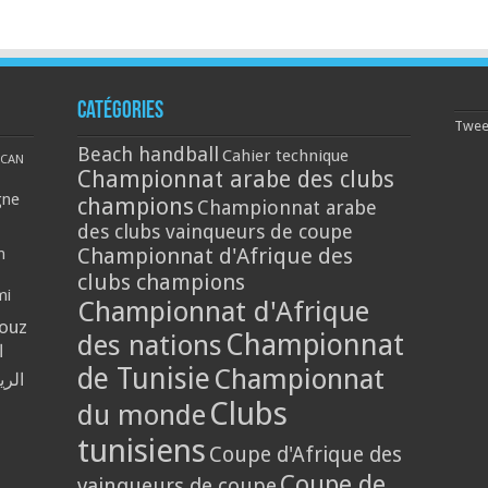
Catégories
Tweet
Beach handball
Cahier technique
CAN
Championnat arabe des clubs
gne
champions
Championnat arabe
des clubs vainqueurs de coupe
Championnat d'Afrique des
n
clubs champions
mi
Championnat d'Afrique
louz
Championnat
des nations
ا
de Tunisie
Championnat
الر
Clubs
du monde
tunisiens
Coupe d'Afrique des
Coupe de
vainqueurs de coupe