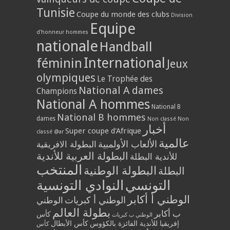
Tunisie
Coupe du monde des clubs
Division
Equipe
d'honneur hommes
nationale
Handball
International
féminin
Jeux
olympiques
Le Trophée des
National A dames
Champions
National A hommes
National B
National B hommes
dames
Non classé
Non
أخبار
Super coupe d'Afrique
classé @ar
عالمية
الألعاب الأولمبية
البطولة الافريقية
البطولة العربية للأندية
للأندية البطلة
المنتخب
البطولة الوطنية
البطلة
التونسي
النوادي التونسية
الوطني أ أكابر
الوطني أ كبريات
الوطني
بطولة العالم
ب أكابر
كأس
الوطني ب كبريات
إفريقيا للأندية الفائزة بالكؤوس
كأس الأبطال
كأس