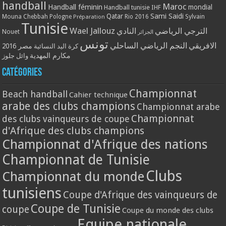
handball
Maroc
Handball féminin
mondial
Handball tunisie
IHF
Qatar
Sami Saidi
Mouna Chebbah
Pologne
Rio 2016
Sylvain
Préparation
Tunisie
Wael Jallouz
الترجي الرياضي
النادي
Nouet
الجزائر
تونس
الافريقي
النجم الرياضي الساحلي
مصر 2016
كرة اليد النسائية
مكارم المهدية
وائل جلوز
Catégories
Championnat
Beach handball
Cahier technique
arabe des clubs champions
Championnat arabe
Championnat
des clubs vainqueurs de coupe
d'Afrique des clubs champions
Championnat d'Afrique des nations
Championnat de Tunisie
Clubs
Championnat du monde
tunisiens
Coupe d'Afrique des vainqueurs de
Coupe de Tunisie
coupe
Coupe du monde des clubs
Equipe nationale