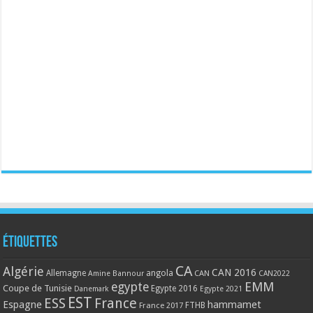
Étiquettes
CA
Algérie
CAN 2016
Allemagne
angola
CAN
Amine Bannour
CAN2022
EMM
egypte
Coupe de Tunisie
Egypte 2016
Danemark
Egypte 2021
EST
ESS
France
Espagne
hammamet
France 2017
FTHB