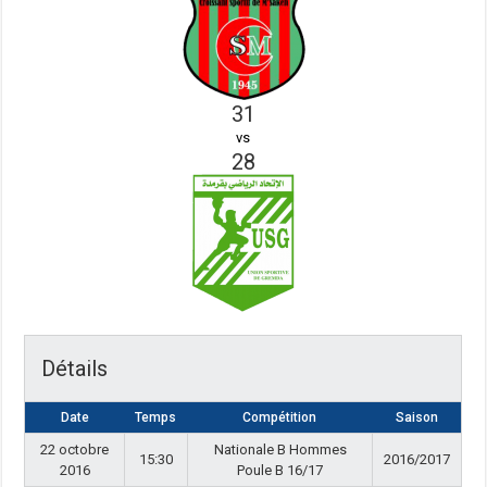
31
vs
28
Détails
Date
Temps
Compétition
Saison
22 octobre
Nationale B Hommes
15:30
2016/2017
2016
Poule B 16/17