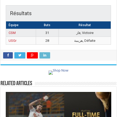
Résultats
Équipe
Buts
Résultat
CSM
31
فاز, Victoire
USGr
28
هزيمة, Défaite
Related Articles