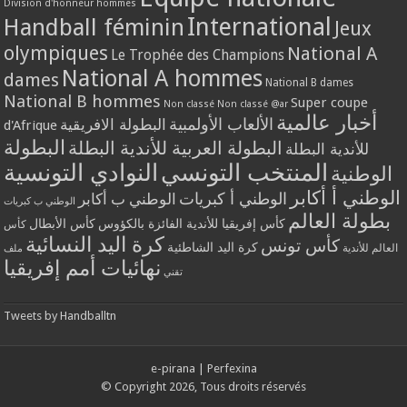
Division d'honneur hommes
International
Handball féminin
Jeux
olympiques
National A
Le Trophée des Champions
National A hommes
dames
National B dames
National B hommes
Super coupe
Non classé
Non classé @ar
أخبار عالمية
الألعاب الأولمبية
البطولة الافريقية
d'Afrique
البطولة
البطولة العربية للأندية البطلة
للأندية البطلة
المنتخب التونسي
النوادي التونسية
الوطنية
الوطني أ أكابر
الوطني أ كبريات
الوطني ب أكابر
الوطني ب كبريات
بطولة العالم
كأس إفريقيا للأندية الفائزة بالكؤوس
كأس الأبطال
كأس
كرة اليد النسائية
كأس تونس
كرة اليد الشاطئية
العالم للأندية
ملف
نهائيات أمم إفريقيا
تقني
Tweets by Handballtn
e-pirana
|
Perfexina
© Copyright 2026, Tous droits réservés