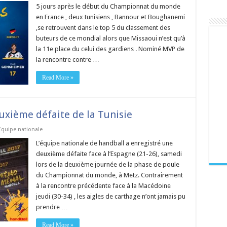
5 jours après le début du Championnat du monde
en France , deux tunisiens , Bannour et Boughanemi
,se retrouvent dans le top 5 du classement des
buteurs de ce mondial alors que Missaoui n’est qu’à
la 11e place du celui des gardiens . Nominé MVP de
la rencontre contre …
Read More »
uxième défaite de la Tunisie
Equipe nationale
L’équipe nationale de handball a enregistré une
deuxième défaite face à l’Espagne (21-26), samedi
lors de la deuxième journée de la phase de poule
du Championnat du monde, à Metz. Contrairement
à la rencontre précédente face à la Macédoine
jeudi (30-34) , les aigles de carthage n’ont jamais pu
prendre …
Read More »