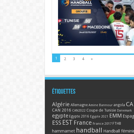
1
2
3
4
»
Étiquettes
CA
Algérie
Allemagne
angola
Amine Bannour
CAN 2016
Coupe de Tunisie
CAN2022
Danemark
EMM
egypte
Espa
Egypte 2016
Egypte 2021
EST
ESS
France
France 2017
FTHB
handball
hammamet
Handball fémini