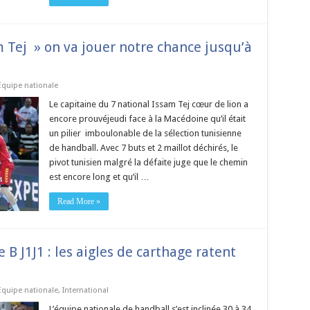
 Tej » on va jouer notre chance jusqu’à
Equipe nationale
Le capitaine du 7 national Issam Tej cœur de lion a
encore prouvéjeudi face à la Macédoine qu’il était
un pilier imboulonable de la sélection tunisienne
de handball. Avec 7 buts et 2 maillot déchirés, le
pivot tunisien malgré la défaite juge que le chemin
est encore long et qu’il …
Read More »
B J1J1 : les aigles de carthage ratent
Equipe nationale
,
International
L’équipe nationale de handball s’est inclinée 30 à 34