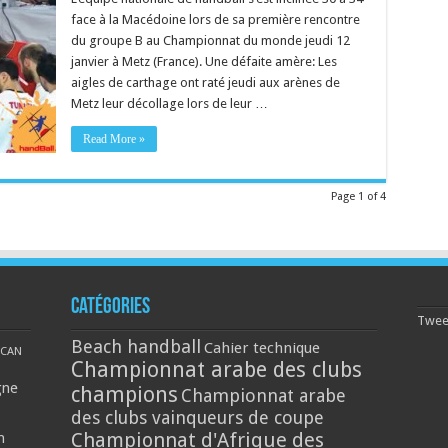
face à la Macédoine lors de sa première rencontre
du groupe B au Championnat du monde jeudi 12
janvier à Metz (France). Une défaite amère: Les
aigles de carthage ont raté jeudi aux arènes de
Metz leur décollage lors de leur …
Read More »
Page 1 of 4
Catégories
Tweet
Beach handball
Cahier technique
CAN
Championnat arabe des clubs
gne
champions
Championnat arabe
des clubs vainqueurs de coupe
Championnat d'Afrique des
n