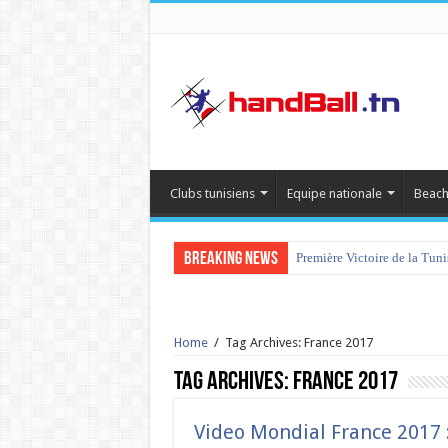
Clubs tunisiens
Equipe nationale
Beach
Breaking News
Première Victoire de la Tun
tournoi international Hamm
Home
/
Tag Archives: France 2017
Tag Archives:
France 2017
Video Mondial France 2017 :