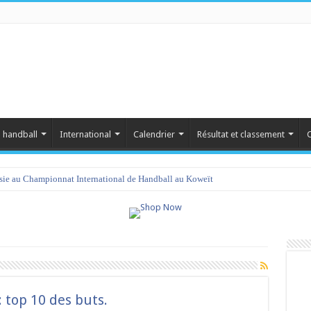
 handball
International
Calendrier
Résultat et classement
C
isie au Championnat International de Handball au Koweït
amet 2023 : programme et liste des joueurs convoqués
 top 10 des buts.