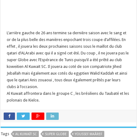
L’arrière gauche de 26 ans termine sa dernière saison avec le sang et
or de la plus belle des manières enpochant trois coupe d’affilées. En
effet , il jouera les deux prochaines saisons sous le maillot du club
qatari d’ALArabi avec qui il a signé cet été. Du coup , il ne jouera pas le
super Globe avec l’Espérance de Tunis puisqu’il a été prêté au club
koweitien Al Kuwaït SC. Il jouera au coté de son compatriote Jihed
Jeballah mais également aux cotés du egyptien Walid Kaddah et ainsi
que le qatari Anis zouaoui , tous deux également prêtés par leurs
clubs à l’occasion.
Al Kuwaït affrontera dans le groupe C , les brésiliens du Taubaté et les
polonais de Kielce.
Tags
AL KUWAÏT SC
SUPER GLOBE
YOUSSEF MAÂREF