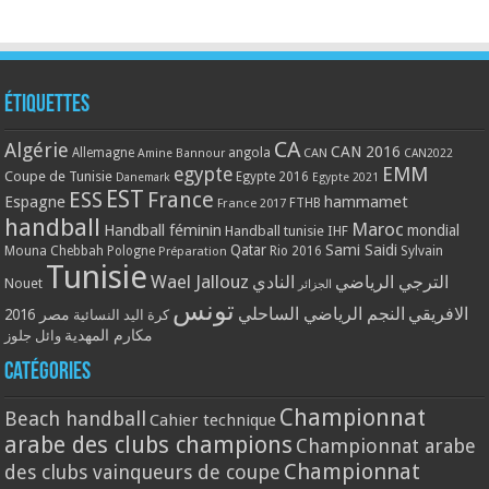
Étiquettes
CA
Algérie
CAN 2016
Allemagne
angola
CAN
Amine Bannour
CAN2022
EMM
egypte
Coupe de Tunisie
Egypte 2016
Danemark
Egypte 2021
EST
ESS
France
Espagne
hammamet
France 2017
FTHB
handball
Maroc
Handball féminin
mondial
Handball tunisie
IHF
Qatar
Sami Saidi
Mouna Chebbah
Pologne
Rio 2016
Sylvain
Préparation
Tunisie
Wael Jallouz
الترجي الرياضي
النادي
Nouet
الجزائر
تونس
الافريقي
النجم الرياضي الساحلي
مصر 2016
كرة اليد النسائية
مكارم المهدية
وائل جلوز
Catégories
Championnat
Beach handball
Cahier technique
arabe des clubs champions
Championnat arabe
Championnat
des clubs vainqueurs de coupe