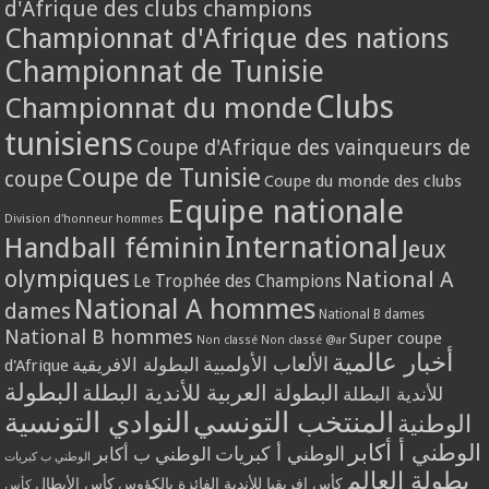
d'Afrique des clubs champions
Championnat d'Afrique des nations
Championnat de Tunisie
Clubs
Championnat du monde
tunisiens
Coupe d'Afrique des vainqueurs de
Coupe de Tunisie
coupe
Coupe du monde des clubs
Equipe nationale
Division d'honneur hommes
International
Handball féminin
Jeux
olympiques
National A
Le Trophée des Champions
National A hommes
dames
National B dames
National B hommes
Super coupe
Non classé
Non classé @ar
أخبار عالمية
الألعاب الأولمبية
البطولة الافريقية
d'Afrique
البطولة
البطولة العربية للأندية البطلة
للأندية البطلة
المنتخب التونسي
النوادي التونسية
الوطنية
الوطني أ أكابر
الوطني أ كبريات
الوطني ب أكابر
الوطني ب كبريات
بطولة العالم
كأس إفريقيا للأندية الفائزة بالكؤوس
كأس الأبطال
كأس