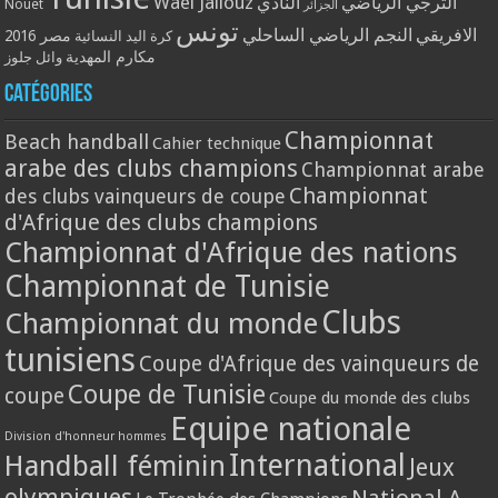
Wael Jallouz
الترجي الرياضي
النادي
Nouet
الجزائر
تونس
الافريقي
النجم الرياضي الساحلي
مصر 2016
كرة اليد النسائية
مكارم المهدية
وائل جلوز
Catégories
Championnat
Beach handball
Cahier technique
arabe des clubs champions
Championnat arabe
Championnat
des clubs vainqueurs de coupe
d'Afrique des clubs champions
Championnat d'Afrique des nations
Championnat de Tunisie
Clubs
Championnat du monde
tunisiens
Coupe d'Afrique des vainqueurs de
Coupe de Tunisie
coupe
Coupe du monde des clubs
Equipe nationale
Division d'honneur hommes
International
Handball féminin
Jeux
olympiques
National A