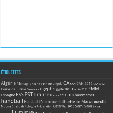
Étiquettes
CA
Algérie
CAN 2016
Allemagne
angola
CAN
Amine Bannour
CAN2022
EMM
egypte
Coupe de Tunisie
Egypte 2016
Danemark
Egypte 2021
EST
ESS
France
Espagne
hammamet
France 2017
FTHB
handball
Maroc
Handball féminin
mondial
Handball tunisie
IHF
Qatar
Sami Saidi
Mouna Chebbah
Pologne
Rio 2016
Sylvain
Préparation
Tunisie