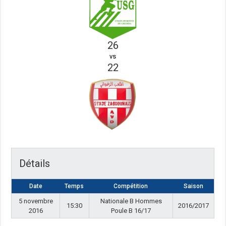
26
vs
22
Détails
Date
Temps
Compétition
Saison
5 novembre
Nationale B Hommes
15:30
2016/2017
2016
Poule B 16/17