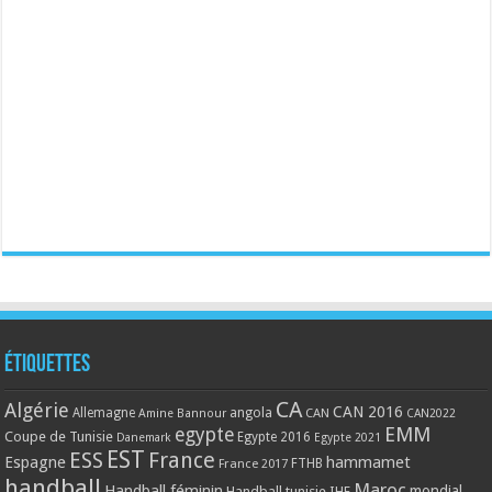
Étiquettes
CA
Algérie
CAN 2016
Allemagne
angola
CAN
Amine Bannour
CAN2022
EMM
egypte
Coupe de Tunisie
Egypte 2016
Danemark
Egypte 2021
EST
ESS
France
Espagne
hammamet
France 2017
FTHB
handball
Maroc
Handball féminin
mondial
Handball tunisie
IHF