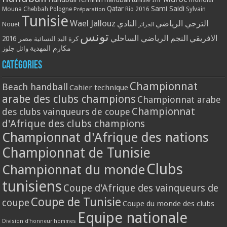
Qatar
Sami Saidi
Mouna Chebbah
Pologne
Rio 2016
Sylvain
Préparation
Tunisie
Wael Jallouz
الترجي الرياضي
النادي
Nouet
الجزائر
تونس
الافريقي
النجم الرياضي الساحلي
مصر 2016
كرة اليد النسائية
مكارم المهدية
وائل جلوز
Catégories
Championnat
Beach handball
Cahier technique
arabe des clubs champions
Championnat arabe
Championnat
des clubs vainqueurs de coupe
d'Afrique des clubs champions
Championnat d'Afrique des nations
Championnat de Tunisie
Clubs
Championnat du monde
tunisiens
Coupe d'Afrique des vainqueurs de
Coupe de Tunisie
coupe
Coupe du monde des clubs
Equipe nationale
Division d'honneur hommes