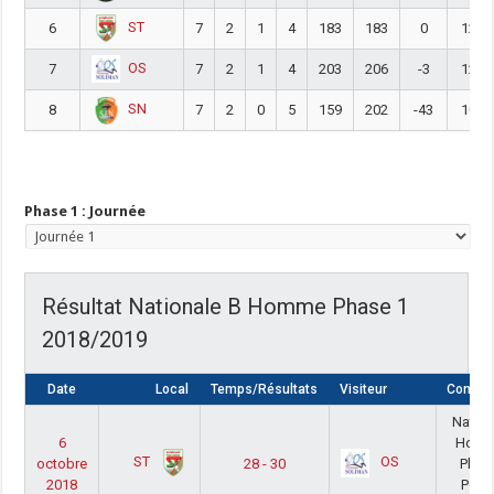
ST
6
7
2
1
4
183
183
0
12
OS
7
7
2
1
4
203
206
-3
12
SN
8
7
2
0
5
159
202
-43
10
Phase 1 : Journée
Résultat Nationale B Homme Phase 1
2018/2019
Date
Local
Temps/Résultats
Visiteur
Compét
Nation
6
Hom
ST
OS
octobre
28 - 30
Phas
2018
Poul