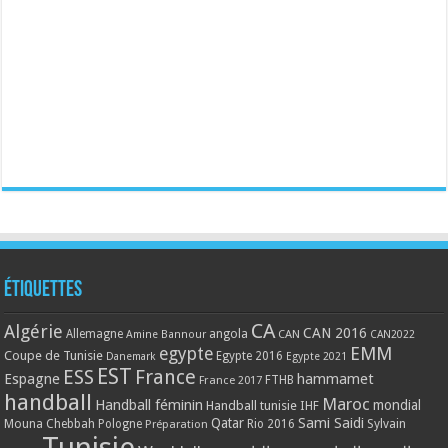
Étiquettes
CA
Algérie
CAN 2016
Allemagne
angola
CAN
Amine Bannour
CAN2022
EMM
egypte
Coupe de Tunisie
Egypte 2016
Danemark
Egypte 2021
EST
ESS
France
Espagne
hammamet
France 2017
FTHB
handball
Maroc
Handball féminin
mondial
Handball tunisie
IHF
Qatar
Sami Saidi
Mouna Chebbah
Pologne
Rio 2016
Sylvain
Préparation