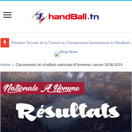
Première Victoire de la Tunisie au Championnat International de Handball 
tournoi international Hammamet 2023 : programme et liste des joueurs co
Home
/
Classements et résultats nationale B hommes saison 2018/2019