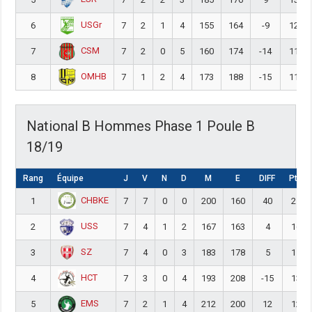
USGr
6
7
2
1
4
155
164
-9
12
CSM
7
7
2
0
5
160
174
-14
11
OMHB
8
7
1
2
4
173
188
-15
11
National B Hommes Phase 1 Poule B
18/19
Rang
Équipe
J
V
N
D
M
E
DIFF
Pts
CHBKE
1
7
7
0
0
200
160
40
21
USS
2
7
4
1
2
167
163
4
16
SZ
3
7
4
0
3
183
178
5
15
HCT
4
7
3
0
4
193
208
-15
13
EMS
5
7
2
1
4
212
200
12
12