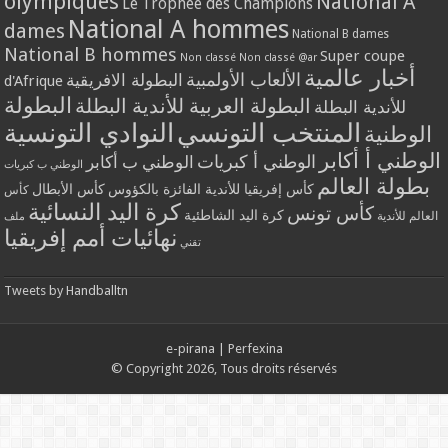
olympiques
National A
Le Trophée des Champions
National A hommes
dames
National B dames
National B hommes
Super coupe
Non classé
Non classé @ar
أخبار عالمية
الألعاب الأولمبية
البطولة الافريقية
d'Afrique
البطولة
البطولة العربية للأندية البطلة
للأندية البطلة
المنتخب التونسي
النوادي التونسية
الوطنية
الوطني أ أكابر
الوطني أ كبريات
الوطني ب أكابر
الوطني ب كبريات
بطولة العالم
كأس إفريقيا للأندية الفائزة بالكؤوس
كأس الأبطال
كأس
كرة اليد النسائية
كأس تونس
كرة اليد الشاطئية
العالم للأندية
ملف
نهائيات أمم إفريقيا
تقني
Tweets by Handballtn
e-pirana
|
Perfexina
© Copyright 2026, Tous droits réservés