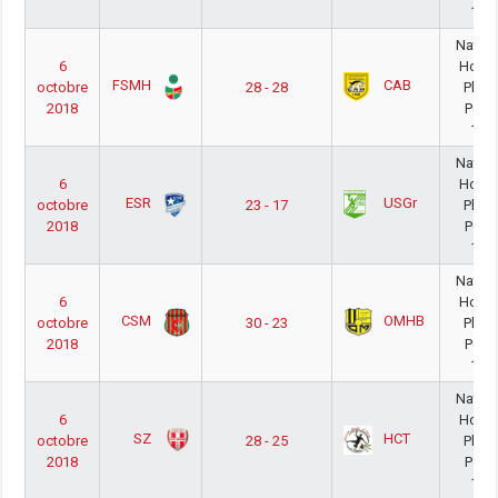
18/
Nation
6
Hom
FSMH
CAB
octobre
28 - 28
Phas
2018
Poul
18/
Nation
6
Hom
ESR
USGr
octobre
23 - 17
Phas
2018
Poul
18/
Nation
6
Hom
CSM
OMHB
octobre
30 - 23
Phas
2018
Poul
18/
Nation
6
Hom
SZ
HCT
octobre
28 - 25
Phas
2018
Poul
18/