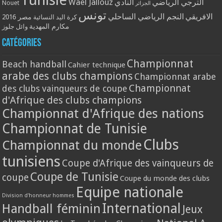
Tunisie
Wael Jallouz
الترجي الرياضي
النادي
Nouet
الجزائر
تونس
الافريقي
النجم الرياضي الساحلي
مصر 2016
كرة اليد النسائية
مكارم المهدية
وائل جلوز
Catégories
Championnat
Beach handball
Cahier technique
arabe des clubs champions
Championnat arabe
Championnat
des clubs vainqueurs de coupe
d'Afrique des clubs champions
Championnat d'Afrique des nations
Championnat de Tunisie
Clubs
Championnat du monde
tunisiens
Coupe d'Afrique des vainqueurs de
Coupe de Tunisie
coupe
Coupe du monde des clubs
Equipe nationale
Division d'honneur hommes
International
Handball féminin
Jeux