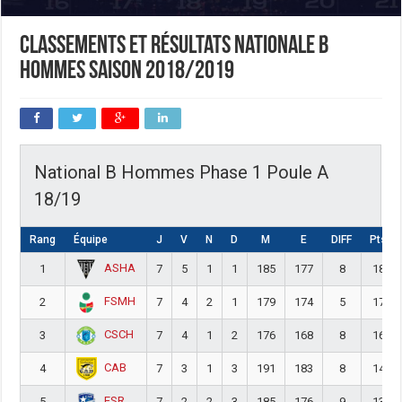
Classements et résultats nationale B
hommes saison 2018/2019
National B Hommes Phase 1 Poule A
18/19
Rang
Équipe
J
V
N
D
M
E
DIFF
Pts
ASHA
1
7
5
1
1
185
177
8
18
FSMH
2
7
4
2
1
179
174
5
17
CSCH
3
7
4
1
2
176
168
8
16
CAB
4
7
3
1
3
191
183
8
14
ESR
5
7
2
2
3
185
176
9
13