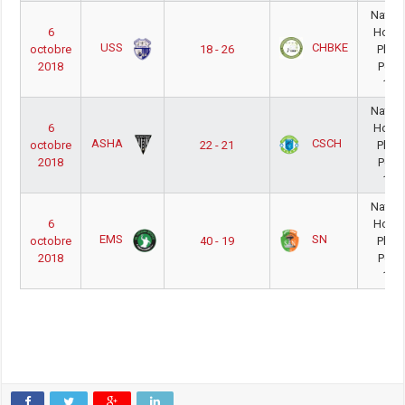
Nation
6
Hom
USS
CHBKE
octobre
18 - 26
Phas
2018
Poul
18/
Nation
6
Hom
ASHA
CSCH
octobre
22 - 21
Phas
2018
Poul
18/
Nation
6
Hom
EMS
SN
octobre
40 - 19
Phas
2018
Poul
18/