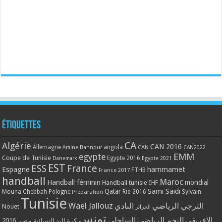
Étiquettes
CA
Algérie
CAN 2016
Allemagne
angola
CAN
Amine Bannour
CAN2022
EMM
egypte
Coupe de Tunisie
Egypte 2016
Danemark
Egypte 2021
EST
ESS
France
Espagne
hammamet
France 2017
FTHB
handball
Maroc
Handball féminin
mondial
Handball tunisie
IHF
Qatar
Sami Saidi
Mouna Chebbah
Pologne
Rio 2016
Sylvain
Préparation
Tunisie
Wael Jallouz
الترجي الرياضي
النادي
Nouet
الجزائر
تونس
الافريقي
النجم الرياضي الساحلي
مصر 2016
كرة اليد النسائية