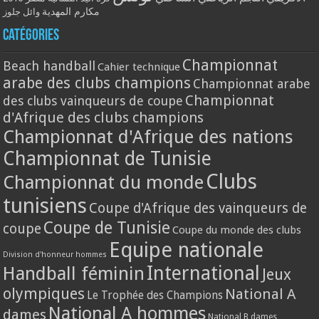
مكارم المهدية
وائل جلوز
Catégories
Championnat
Beach handball
Cahier technique
arabe des clubs champions
Championnat arabe
Championnat
des clubs vainqueurs de coupe
d'Afrique des clubs champions
Championnat d'Afrique des nations
Championnat de Tunisie
Clubs
Championnat du monde
tunisiens
Coupe d'Afrique des vainqueurs de
Coupe de Tunisie
coupe
Coupe du monde des clubs
Equipe nationale
Division d'honneur hommes
International
Handball féminin
Jeux
olympiques
National A
Le Trophée des Champions
National A hommes
dames
National B dames