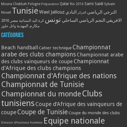
Qatar
Sami Saidi
Mouna Chebbah
Pologne
Rio 2016
Sylvain
Préparation
Tunisie
Wael Jallouz
الترجي الرياضي
النادي
Nouet
الجزائر
تونس
الافريقي
النجم الرياضي الساحلي
مصر 2016
كرة اليد النسائية
مكارم المهدية
وائل جلوز
Catégories
Championnat
Beach handball
Cahier technique
arabe des clubs champions
Championnat arabe
Championnat
des clubs vainqueurs de coupe
d'Afrique des clubs champions
Championnat d'Afrique des nations
Championnat de Tunisie
Clubs
Championnat du monde
tunisiens
Coupe d'Afrique des vainqueurs de
Coupe de Tunisie
coupe
Coupe du monde des clubs
Equipe nationale
Division d'honneur hommes