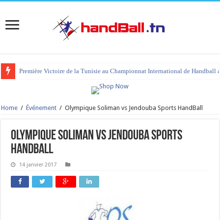
Première Victoire de la Tunisie au Championnat International de Handball 
Home
/
Événement
/
Olympique Soliman vs Jendouba Sports HandBall
Olympique Soliman vs Jendouba Sports
HandBall
14 janvier 2017