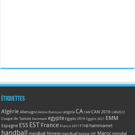
Étiquettes
CA
Algérie
CAN 2016
Allemagne
angola
CAN
Amine Bannour
CAN2022
EMM
egypte
Coupe de Tunisie
Egypte 2016
Danemark
Egypte 2021
EST
ESS
France
Espagne
hammamet
France 2017
FTHB
handball
Maroc
Handball féminin
mondial
Handball tunisie
IHF