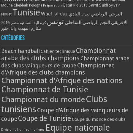
Qatar
Sami Saidi
Mouna Chebbah
Pologne
Rio 2016
Sylvain
Préparation
Tunisie
Wael Jallouz
الترجي الرياضي
النادي
Nouet
الجزائر
تونس
الافريقي
النجم الرياضي الساحلي
مصر 2016
كرة اليد النسائية
مكارم المهدية
وائل جلوز
Catégories
Championnat
Beach handball
Cahier technique
arabe des clubs champions
Championnat arabe
Championnat
des clubs vainqueurs de coupe
d'Afrique des clubs champions
Championnat d'Afrique des nations
Championnat de Tunisie
Clubs
Championnat du monde
tunisiens
Coupe d'Afrique des vainqueurs de
Coupe de Tunisie
coupe
Coupe du monde des clubs
Equipe nationale
Division d'honneur hommes