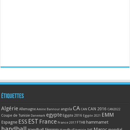
Étiquettes
CA
Algérie
CAN 2016
Allemagne
angola
CAN
Amine Bannour
CAN2022
EMM
egypte
Coupe de Tunisie
Egypte 2016
Danemark
Egypte 2021
EST
ESS
France
Espagne
hammamet
France 2017
FTHB
handball
Maroc
Handball féminin
mondial
Handball tunisie
IHF