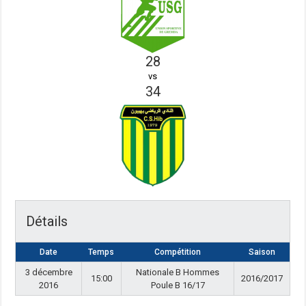
28
vs
34
Détails
Date
Temps
Compétition
Saison
3 décembre
Nationale B Hommes
15:00
2016/2017
2016
Poule B 16/17