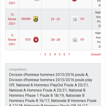
Poule
2021
20/2
Nationa
13
Homm
EBSBK
OS
février
23 - 23
Poule
2021
20/2
Nationa
6
Homm
ESS
OS
février
28 - 28
Poule
2021
20/2
1
2
3
4
5
6
7
Suivant
Compétitions
Division d’honneur hommes 2015/2016 poule A,
Division d’honneur hommes 2015/2016 poule play
Off, National A Hommes PlayOut Poule A 20/21,
National A Hommes Poule A 20/21, National B
Hommes Phase 1 Poule B 18/19, Nationale B
Hommes Poule A 16/17, Nationale B Hommes Poule
A 17/18, Nationale B Hommes Poule Off 16/17