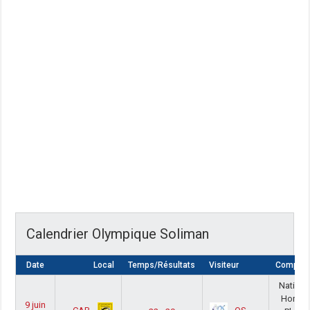
Calendrier Olympique Soliman
Date
Local
Temps/Résultats
Visiteur
Compétit
Nationa
Homm
9 juin