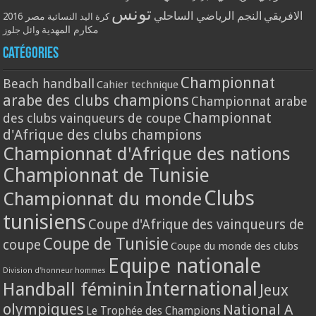
تونس
الافريقي
النجم الرياضي الساحلي
مصر 2016
كرة اليد النسائية
مكارم المهدية
وائل جلوز
Catégories
Championnat
Beach handball
Cahier technique
arabe des clubs champions
Championnat arabe
Championnat
des clubs vainqueurs de coupe
d'Afrique des clubs champions
Championnat d'Afrique des nations
Championnat de Tunisie
Clubs
Championnat du monde
tunisiens
Coupe d'Afrique des vainqueurs de
Coupe de Tunisie
coupe
Coupe du monde des clubs
Equipe nationale
Division d'honneur hommes
International
Handball féminin
Jeux
olympiques
National A
Le Trophée des Champions