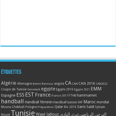
Étiquettes
CA
Algérie
CAN 2016
Allemagne
angola
CAN
Amine Bannour
CAN2022
EMM
egypte
Coupe de Tunisie
Egypte 2016
Danemark
Egypte 2021
EST
ESS
France
Espagne
hammamet
France 2017
FTHB
handball
Maroc
Handball féminin
mondial
Handball tunisie
IHF
Qatar
Sami Saidi
Mouna Chebbah
Pologne
Rio 2016
Sylvain
Préparation
Tunisie
Wael Jallouz
الترجي الرياضي
النادي
Nouet
الجزائر