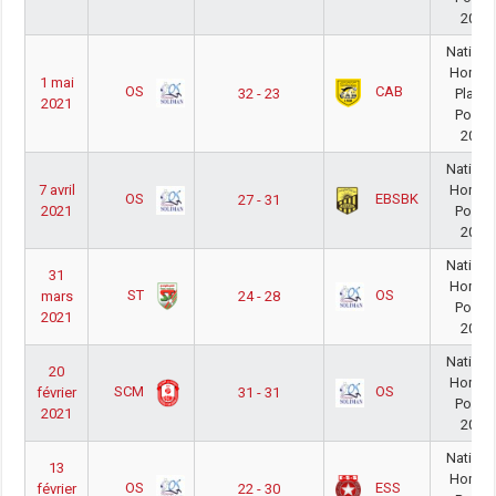
20/2
Nationa
Homm
1 mai
OS
CAB
32 - 23
PlayO
2021
Poule
20/2
Nationa
7 avril
Homm
OS
EBSBK
27 - 31
2021
Poule
20/2
Nationa
31
Homm
ST
OS
mars
24 - 28
Poule
2021
20/2
Nationa
20
Homm
SCM
OS
février
31 - 31
Poule
2021
20/2
Nationa
13
Homm
OS
ESS
février
22 - 30