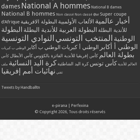
National A hommes
dames
National B dames
National B hommes
Super coupe
Non classé
Non classé @ar
أخبار عالمية
الألعاب الأولمبية
البطولة الافريقية
d'Afrique
البطولة
البطولة العربية للأندية البطلة
للأندية البطلة
المنتخب التونسي
النوادي التونسية
الوطنية
الوطني أ أكابر
الوطني أ كبريات
الوطني ب أكابر
الوطني ب كبريات
بطولة العالم
كأس إفريقيا للأندية الفائزة بالكؤوس
كأس الأبطال
كأس
كرة اليد النسائية
كأس تونس
كرة اليد الشاطئية
العالم للأندية
ملف
نهائيات أمم إفريقيا
تقني
Tweets by Handballtn
e-pirana
|
Perfexina
© Copyright 2026, Tous droits réservés