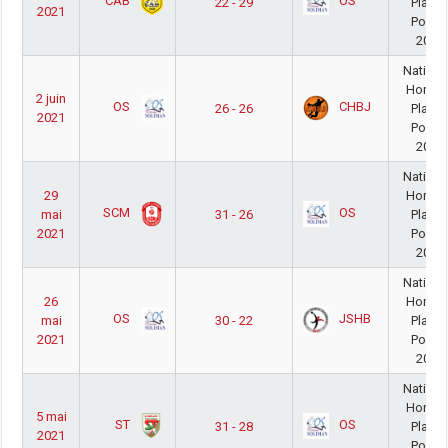
CAB
OS
22 - 29
PlayO
2021
Poule
20/2
Nationa
Homm
2 juin
OS
CHBJ
26 - 26
PlayO
2021
Poule
20/2
Nationa
29
Homm
SCM
OS
mai
31 - 26
PlayO
2021
Poule
20/2
Nationa
26
Homm
OS
JSHB
mai
30 - 22
PlayO
2021
Poule
20/2
Nationa
Homm
5 mai
ST
OS
31 - 28
PlayO
2021
Poule