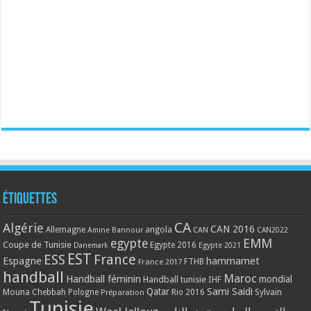
Étiquettes
CA
Algérie
CAN 2016
Allemagne
angola
CAN
Amine Bannour
CAN2022
EMM
egypte
Coupe de Tunisie
Egypte 2016
Danemark
Egypte 2021
EST
ESS
France
Espagne
hammamet
France 2017
FTHB
handball
Maroc
Handball féminin
mondial
Handball tunisie
IHF
Qatar
Sami Saidi
Mouna Chebbah
Pologne
Rio 2016
Sylvain
Préparation
Tunisie