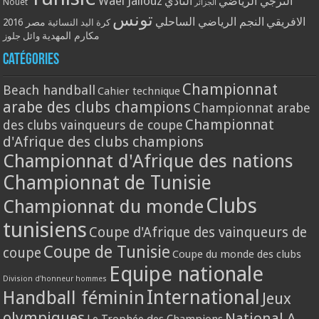
Wael Jallouz
الترجي الرياضي
النادي
Nouet
الجزائر
تونس
الافريقي
النجم الرياضي الساحلي
مصر 2016
كرة اليد النسائية
مكارم المهدية
وائل جلوز
Catégories
Championnat
Beach handball
Cahier technique
arabe des clubs champions
Championnat arabe
Championnat
des clubs vainqueurs de coupe
d'Afrique des clubs champions
Championnat d'Afrique des nations
Championnat de Tunisie
Clubs
Championnat du monde
tunisiens
Coupe d'Afrique des vainqueurs de
Coupe de Tunisie
coupe
Coupe du monde des clubs
Equipe nationale
Division d'honneur hommes
International
Handball féminin
Jeux
olympiques
National A