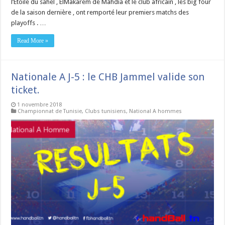
l’Etoile du sahel , ElMakarem de Mahdia et le club africain , les big four
de la saison dernière , ont remporté leur premiers matchs des
playoffs . …
Read More »
Nationale A J-5 : le CHB Jammel valide son
ticket.
1 novembre 2018
Championnat de Tunisie
,
Clubs tunisiens
,
National A hommes