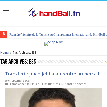
tournoi international Hammamet 2023 : programme et liste des joueurs co
Home
/
Tag Archives: ESS
Tag Archives:
ESS
Transfert : Jihed Jebbalah rentre au bercail
6 septembre 2021
Championnat de Tunisie
,
Clubs tunisiens
,
National A hommes