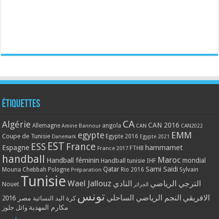
Étiquettes
CA
Algérie
CAN 2016
Allemagne
angola
CAN
Amine Bannour
CAN2022
EMM
egypte
Coupe de Tunisie
Egypte 2016
Danemark
Egypte 2021
EST
ESS
France
Espagne
hammamet
France 2017
FTHB
handball
Maroc
Handball féminin
mondial
Handball tunisie
IHF
Qatar
Sami Saidi
Mouna Chebbah
Pologne
Rio 2016
Sylvain
Préparation
Tunisie
Wael Jallouz
الترجي الرياضي
النادي
Nouet
الجزائر
تونس
الافريقي
النجم الرياضي الساحلي
مصر 2016
كرة اليد النسائية
مكارم المهدية
وائل جلوز