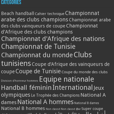
Catégories
Championnat
Beach handball
Cahier technique
arabe des clubs champions
Championnat arabe
Championnat
des clubs vainqueurs de coupe
d'Afrique des clubs champions
Championnat d'Afrique des nations
Championnat de Tunisie
Clubs
Championnat du monde
tunisiens
Coupe d'Afrique des vainqueurs de
Coupe de Tunisie
coupe
Coupe du monde des clubs
Equipe nationale
Division d'honneur hommes
International
Handball féminin
Jeux
olympiques
National A
Le Trophée des Champions
National A hommes
dames
National B dames
National B hommes
Super coupe
Non classé
Non classé @ar