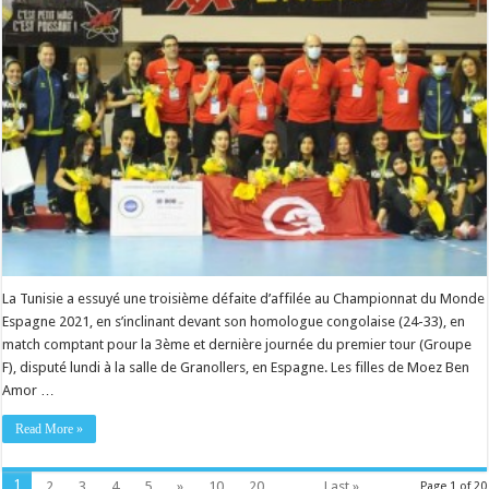
La Tunisie a essuyé une troisième défaite d’affilée au Championnat du Monde
Espagne 2021, en s’inclinant devant son homologue congolaise (24-33), en
match comptant pour la 3ème et dernière journée du premier tour (Groupe
F), disputé lundi à la salle de Granollers, en Espagne. Les filles de Moez Ben
Amor …
Read More »
1
2
3
4
5
»
10
20
...
Last »
Page 1 of 20