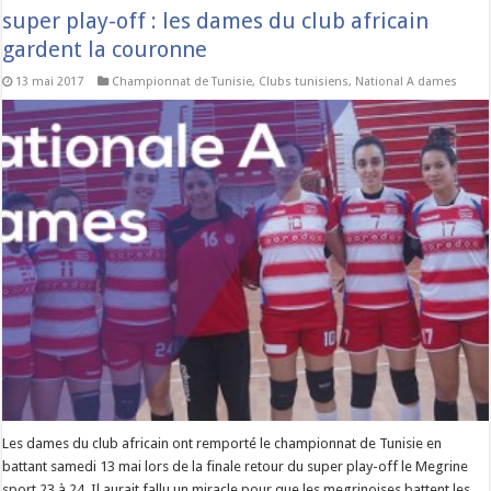
super play-off : les dames du club africain
gardent la couronne
13 mai 2017
Championnat de Tunisie
,
Clubs tunisiens
,
National A dames
Les dames du club africain ont remporté le championnat de Tunisie en
battant samedi 13 mai lors de la finale retour du super play-off le Megrine
sport 23 à 24. Il aurait fallu un miracle pour que les megrinoises battent les