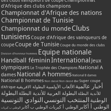
Championnat
des clubs vainqueurs de coupe
d'Afrique des clubs champions
Championnat d'Afrique des nations
Championnat de Tunisie
Clubs
Championnat du monde
tunisiens
Coupe d'Afrique des vainqueurs de
Coupe de Tunisie
coupe
Coupe du monde des clubs
Equipe nationale
Division d'honneur hommes
International
Handball féminin
Jeux
olympiques
National A
Le Trophée des Champions
National A hommes
dames
National B dames
National B hommes
Super coupe
Non classé
Non classé @ar
أخبار عالمية
الألعاب الأولمبية
البطولة الافريقية
d'Afrique
البطولة
البطولة العربية للأندية البطلة
للأندية البطلة
المنتخب التونسي
النوادي التونسية
الوطنية
الوطني أ أكابر
الوطني أ كبريات
الوطني ب أكابر
الوطني ب كبريات