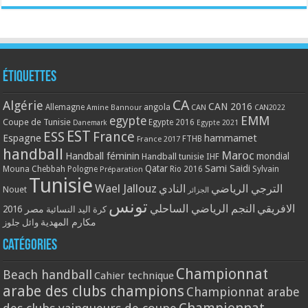
Étiquettes
CA
Algérie
CAN 2016
Allemagne
angola
CAN
Amine Bannour
CAN2022
EMM
egypte
Coupe de Tunisie
Egypte 2016
Danemark
Egypte 2021
EST
ESS
France
Espagne
hammamet
France 2017
FTHB
handball
Maroc
Handball féminin
mondial
Handball tunisie
IHF
Qatar
Sami Saidi
Mouna Chebbah
Pologne
Rio 2016
Sylvain
Préparation
Tunisie
Wael Jallouz
الترجي الرياضي
النادي
Nouet
الجزائر
تونس
الافريقي
النجم الرياضي الساحلي
مصر 2016
كرة اليد النسائية
مكارم المهدية
وائل جلوز
Catégories
Championnat
Beach handball
Cahier technique
arabe des clubs champions
Championnat arabe