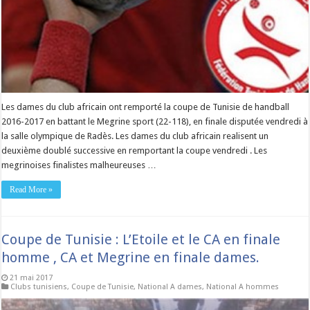
Les dames du club africain ont remporté la coupe de Tunisie de handball
2016-2017 en battant le Megrine sport (22-118), en finale disputée vendredi à
la salle olympique de Radès. Les dames du club africain realisent un
deuxième doublé successive en remportant la coupe vendredi . Les
megrinoises finalistes malheureuses …
Read More »
Coupe de Tunisie : L’Etoile et le CA en finale
homme , CA et Megrine en finale dames.
21 mai 2017
Clubs tunisiens
,
Coupe de Tunisie
,
National A dames
,
National A hommes