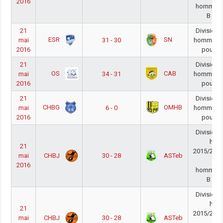
2016
hommesN
B ho
21
Division 
ESR
SN
mai
31 - 30
hommes 2
2016
poule p
21
Division 
OS
CAB
mai
34 - 31
hommes 2
2016
poule p
21
Division 
CHBG
OMHB
mai
6 - 0
hommes 2
2016
poule p
Division 
hom
21
2015/2016
CHBJ
ASTeb
mai
30 - 28
2016
hommesN
B ho
Division 
hom
21
2015/2016
CHBJ
ASTeb
mai
30 - 28