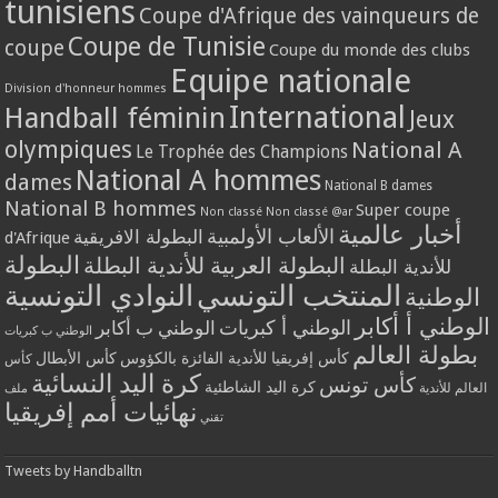
tunisiens
Coupe d'Afrique des vainqueurs de
Coupe de Tunisie
coupe
Coupe du monde des clubs
Equipe nationale
Division d'honneur hommes
International
Handball féminin
Jeux
olympiques
National A
Le Trophée des Champions
National A hommes
dames
National B dames
National B hommes
Super coupe
Non classé
Non classé @ar
أخبار عالمية
الألعاب الأولمبية
البطولة الافريقية
d'Afrique
البطولة
البطولة العربية للأندية البطلة
للأندية البطلة
المنتخب التونسي
النوادي التونسية
الوطنية
الوطني أ أكابر
الوطني أ كبريات
الوطني ب أكابر
الوطني ب كبريات
بطولة العالم
كأس إفريقيا للأندية الفائزة بالكؤوس
كأس الأبطال
كأس
كرة اليد النسائية
كأس تونس
كرة اليد الشاطئية
العالم للأندية
ملف
نهائيات أمم إفريقيا
تقني
Tweets by Handballtn