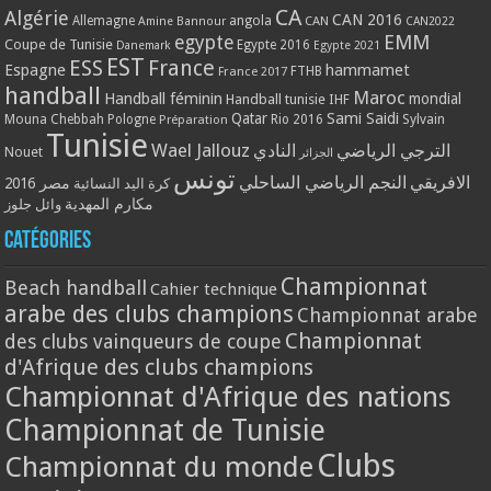
CA
Algérie
CAN 2016
Allemagne
angola
CAN
Amine Bannour
CAN2022
EMM
egypte
Coupe de Tunisie
Egypte 2016
Danemark
Egypte 2021
EST
ESS
France
Espagne
hammamet
France 2017
FTHB
handball
Maroc
Handball féminin
mondial
Handball tunisie
IHF
Qatar
Sami Saidi
Mouna Chebbah
Pologne
Rio 2016
Sylvain
Préparation
Tunisie
Wael Jallouz
الترجي الرياضي
النادي
Nouet
الجزائر
تونس
الافريقي
النجم الرياضي الساحلي
مصر 2016
كرة اليد النسائية
مكارم المهدية
وائل جلوز
Catégories
Championnat
Beach handball
Cahier technique
arabe des clubs champions
Championnat arabe
Championnat
des clubs vainqueurs de coupe
d'Afrique des clubs champions
Championnat d'Afrique des nations
Championnat de Tunisie
Clubs
Championnat du monde