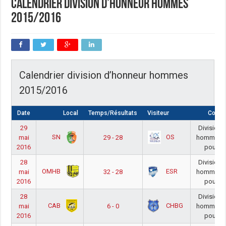
Calendrier division d’honneur hommes
2015/2016
Calendrier division d’honneur hommes
2015/2016
Date
Local
Temps/Résultats
Visiteur
Compé
29
Division 
SN
OS
mai
29 - 28
hommes 2
2016
poule p
28
Division 
OMHB
ESR
mai
32 - 28
hommes 2
2016
poule p
28
Division 
CAB
CHBG
mai
6 - 0
hommes 2
2016
poule p