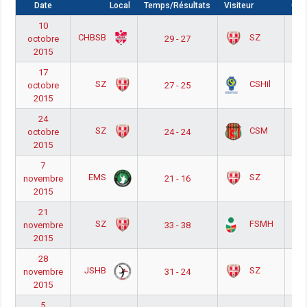
Date
Local
Temps/Résultats
Visiteur
Com
10
Nat
CHBSB
SZ
octobre
29 - 27
h
2015
p
17
Nat
SZ
CSHil
octobre
27 - 25
h
2015
p
24
Nat
SZ
CSM
octobre
24 - 24
h
2015
p
7
Nat
EMS
SZ
novembre
21 - 16
h
2015
p
21
Nat
SZ
FSMH
novembre
33 - 38
h
2015
p
28
Nat
JSHB
SZ
novembre
31 - 24
h
2015
p
5
Nat