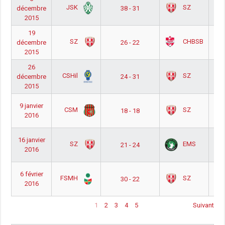
JSK
SZ
décembre
38 - 31
h
2015
p
19
Nat
SZ
CHBSB
décembre
26 - 22
h
2015
p
26
Nat
CSHil
SZ
décembre
24 - 31
h
2015
p
Nat
9 janvier
CSM
SZ
18 - 18
h
2016
p
Nat
16 janvier
SZ
EMS
21 - 24
h
2016
p
Nat
6 février
FSMH
SZ
30 - 22
h
2016
p
1
2
3
4
5
Suivant