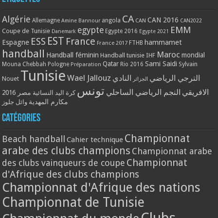
CA
Algérie
CAN 2016
Allemagne
angola
CAN
Amine Bannour
CAN2022
EMM
egypte
Coupe de Tunisie
Egypte 2016
Danemark
Egypte 2021
EST
ESS
France
Espagne
hammamet
France 2017
FTHB
handball
Maroc
Handball féminin
mondial
Handball tunisie
IHF
Qatar
Sami Saidi
Mouna Chebbah
Pologne
Rio 2016
Sylvain
Préparation
Tunisie
Wael Jallouz
الترجي الرياضي
النادي
Nouet
الجزائر
تونس
الافريقي
النجم الرياضي الساحلي
مصر 2016
كرة اليد النسائية
مكارم المهدية
وائل جلوز
Catégories
Championnat
Beach handball
Cahier technique
arabe des clubs champions
Championnat arabe
Championnat
des clubs vainqueurs de coupe
d'Afrique des clubs champions
Championnat d'Afrique des nations
Championnat de Tunisie
Clubs