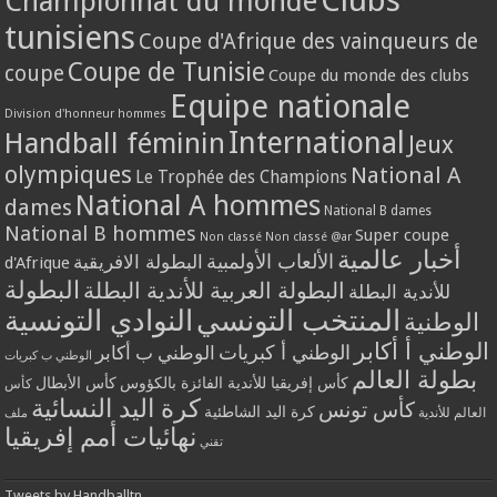
Championnat du monde
tunisiens
Coupe d'Afrique des vainqueurs de
Coupe de Tunisie
coupe
Coupe du monde des clubs
Equipe nationale
Division d'honneur hommes
International
Handball féminin
Jeux
olympiques
National A
Le Trophée des Champions
National A hommes
dames
National B dames
National B hommes
Super coupe
Non classé
Non classé @ar
أخبار عالمية
الألعاب الأولمبية
البطولة الافريقية
d'Afrique
البطولة
البطولة العربية للأندية البطلة
للأندية البطلة
المنتخب التونسي
النوادي التونسية
الوطنية
الوطني أ أكابر
الوطني أ كبريات
الوطني ب أكابر
الوطني ب كبريات
بطولة العالم
كأس إفريقيا للأندية الفائزة بالكؤوس
كأس الأبطال
كأس
كرة اليد النسائية
كأس تونس
كرة اليد الشاطئية
العالم للأندية
ملف
نهائيات أمم إفريقيا
تقني
Tweets by Handballtn