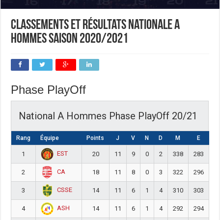
Classements et résultats nationale A
hommes saison 2020/2021
Phase PlayOff
National A Hommes Phase PlayOff 20/21
Rang
Équipe
Points
J
V
N
D
M
E
DI
EST
1
20
11
9
0
2
338
283
5
CA
2
18
11
8
0
3
322
296
2
CSSE
3
14
11
6
1
4
310
303
ASH
4
14
11
6
1
4
292
294
-