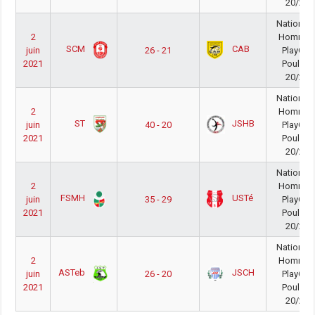
20/21
National 
2
Homme
SCM
CAB
juin
26 - 21
PlayOut
2021
Poule A
20/21
National 
2
Homme
ST
JSHB
juin
40 - 20
PlayOut
2021
Poule A
20/21
National 
2
Homme
FSMH
USTé
juin
35 - 29
PlayOut
2021
Poule B
20/21
National 
2
Homme
ASTeb
JSCH
juin
26 - 20
PlayOut
2021
Poule B
20/21