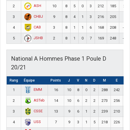
ASH
2
10
8
5
0
3
212
185
27
CHBJ
3
9
8
4
1
3
216
205
11
CAB
4
3
8
1
1
6
168
208
-40
JSHB
5
2
8
1
0
7
169
248
-79
National A Hommes Phase 1 Poule D
20/21
Rang
Équipe
Points
J
V
N
D
M
E
DI
EMM
1
16
10
8
0
2
288
242
4
ASTeb
2
14
10
6
2
2
273
256
1
CSSE
3
13
9
6
1
2
239
210
2
USS
4
7
9
3
1
5
218
226
-