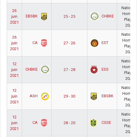
National
26
Homme
EBSBK
CHBKE
juin
25 - 25
PlayOff
2021
20/21
National
26
Homme
CA
EST
juin
27 - 26
PlayOff
2021
20/21
National
12
Homme
CHBKE
ESS
juin
27 - 28
PlayOff
2021
20/21
National
12
Homme
ASH
EBSBK
juin
29 - 30
PlayOff
2021
20/21
National
12
Homme
CA
CSSE
juin
28 - 20
PlayOff
2021
20/21