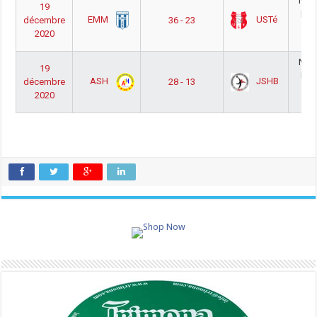
Nati
19
Ho
EMM
USTé
décembre
36 - 23
Po
2020
2
Nati
19
Ho
ASH
JSHB
décembre
28 - 13
Po
2020
2