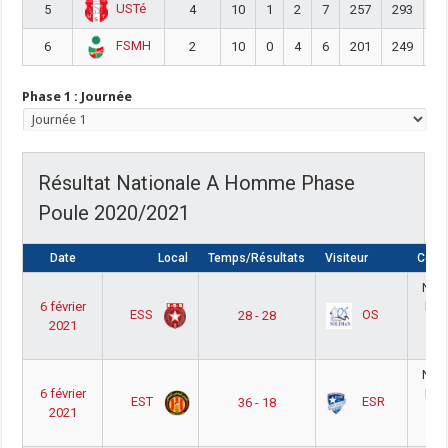
USTé
5
4
10
1
2
7
257
293
-
FSMH
6
2
10
0
4
6
201
249
-
Phase 1 : Journée
Résultat Nationale A Homme Phase
Poule 2020/2021
Date
Local
Temps/Résultats
Visiteur
Comp
Nati
6 février
Ho
ESS
OS
28 - 28
2021
Po
2
Nati
6 février
Ho
EST
ESR
36 - 18
2021
Po
2