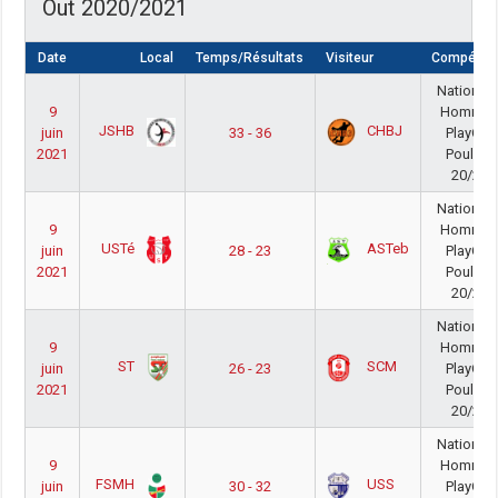
Out 2020/2021
Date
Local
Temps/Résultats
Visiteur
Compétiti
National 
9
Homme
JSHB
CHBJ
juin
33 - 36
PlayOut
2021
Poule A
20/21
National 
9
Homme
USTé
ASTeb
juin
28 - 23
PlayOut
2021
Poule B
20/21
National 
9
Homme
ST
SCM
juin
26 - 23
PlayOut
2021
Poule A
20/21
National 
9
Homme
FSMH
USS
juin
30 - 32
PlayOut