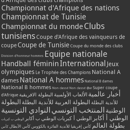
d'Afrique des clubs champions
Championnat d'Afrique des nations
Championnat de Tunisie
Clubs
Championnat du monde
tunisiens
Coupe d'Afrique des vainqueurs de
Coupe de Tunisie
coupe
Coupe du monde des clubs
Equipe nationale
Division d'honneur hommes
International
Handball féminin
Jeux
olympiques
National A
Le Trophée des Champions
National A hommes
dames
National B dames
National B hommes
Super coupe
Non classé
Non classé @ar
أخبار عالمية
الألعاب الأولمبية
البطولة الافريقية
d'Afrique
البطولة
البطولة العربية للأندية البطلة
للأندية البطلة
المنتخب التونسي
النوادي التونسية
الوطنية
الوطني أ أكابر
الوطني أ كبريات
الوطني ب أكابر
الوطني ب كبريات
بطولة العالم
كأس إفريقيا للأندية الفائزة بالكؤوس
كأس الأبطال
كأس