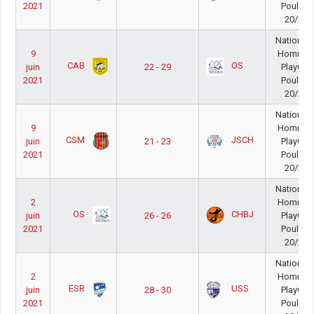
2021
Poule B
20/21
National 
9
Homme
CAB
OS
juin
22 - 29
PlayOut
2021
Poule A
20/21
National 
9
Homme
CSM
JSCH
juin
21 - 23
PlayOut
2021
Poule B
20/21
National 
2
Homme
OS
CHBJ
juin
26 - 26
PlayOut
2021
Poule A
20/21
National 
2
Homme
ESR
USS
juin
28 - 30
PlayOut
2021
Poule B