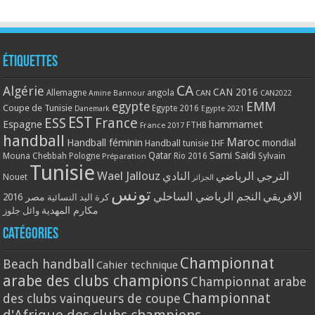
Étiquettes
CA
Algérie
CAN 2016
Allemagne
angola
CAN
Amine Bannour
CAN2022
EMM
egypte
Coupe de Tunisie
Egypte 2016
Danemark
Egypte 2021
EST
ESS
France
Espagne
hammamet
France 2017
FTHB
handball
Maroc
Handball féminin
mondial
Handball tunisie
IHF
Qatar
Sami Saidi
Mouna Chebbah
Pologne
Rio 2016
Sylvain
Préparation
Tunisie
Wael Jallouz
الترجي الرياضي
النادي
Nouet
الجزائر
تونس
الافريقي
النجم الرياضي الساحلي
مصر 2016
كرة اليد النسائية
مكارم المهدية
وائل جلوز
Catégories
Championnat
Beach handball
Cahier technique
arabe des clubs champions
Championnat arabe
Championnat
des clubs vainqueurs de coupe