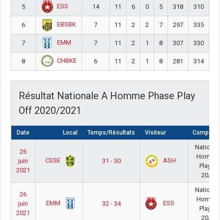
ESS
5
14
11
6
0
5
318
310
EBSBK
6
7
11
2
2
7
297
335
-
EMM
7
7
11
2
1
8
307
330
-
CHBKE
8
6
11
2
1
8
281
314
-
Résultat Nationale A Homme Phase Play
Off 2020/2021
Date
Local
Temps/Résultats
Visiteur
Compétiti
National
26
Homme
CSSE
ASH
juin
31 - 30
PlayOff
2021
20/21
National
26
Homme
EMM
ESS
juin
32 - 34
PlayOff
2021
20/21