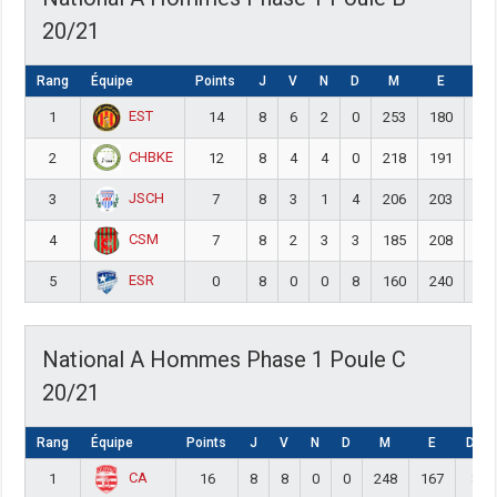
20/21
Rang
Équipe
Points
J
V
N
D
M
E
DIF
EST
1
14
8
6
2
0
253
180
73
CHBKE
2
12
8
4
4
0
218
191
27
JSCH
3
7
8
3
1
4
206
203
3
CSM
4
7
8
2
3
3
185
208
-2
ESR
5
0
8
0
0
8
160
240
-8
National A Hommes Phase 1 Poule C
20/21
Rang
Équipe
Points
J
V
N
D
M
E
DIFF
CA
1
16
8
8
0
0
248
167
81