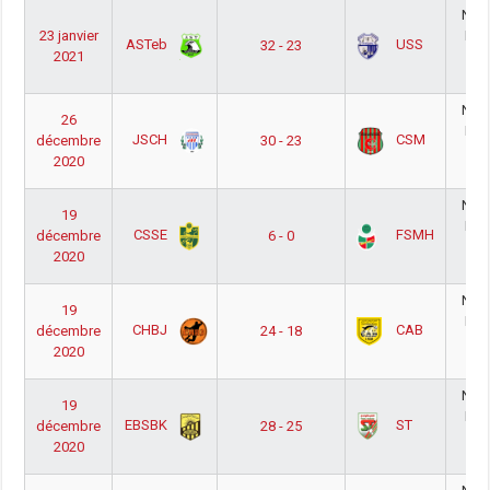
Nati
23 janvier
Ho
ASTeb
USS
32 - 23
2021
Po
2
Nati
26
Ho
JSCH
CSM
décembre
30 - 23
Po
2020
2
Nati
19
Ho
CSSE
FSMH
décembre
6 - 0
Po
2020
2
Nati
19
Ho
CHBJ
CAB
décembre
24 - 18
Po
2020
2
Nati
19
Ho
EBSBK
ST
décembre
28 - 25
Po
2020
2