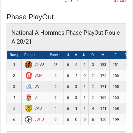
1
2
3
4
Suivant
Phase PlayOut
National A Hommes Phase PlayOut Poule
A 20/21
Rang
Équipe
Points
J
V
N
D
M
E
DIFF
CHBJ
1
13
6
5
1
0
183
151
32
SCM
2
9
6
4
0
2
175
156
19
OS
3
9
6
3
1
2
171
155
16
ST
4
7
6
3
1
2
169
160
9
CAB
5
4
6
1
1
4
141
168
-27
JSHB
6
0
6
0
0
6
150
199
-49