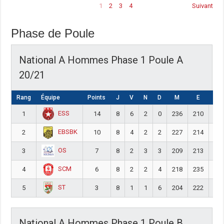
1
2
3
4
Suivant
Phase de Poule
National A Hommes Phase 1 Poule A
20/21
Rang
Équipe
Points
J
V
N
D
M
E
DIF
ESS
1
14
8
6
2
0
236
210
26
EBSBK
2
10
8
4
2
2
227
214
13
OS
3
7
8
2
3
3
209
213
-4
SCM
4
6
8
2
2
4
218
235
-1
ST
5
3
8
1
1
6
204
222
-1
National A Hommes Phase 1 Poule B