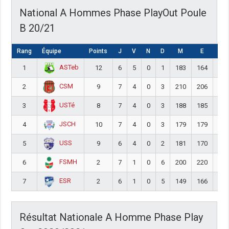
National A Hommes Phase PlayOut Poule
B 20/21
Rang
Équipe
Points
J
V
N
D
M
E
DIF
ASTeb
1
12
6
5
0
1
183
164
19
CSM
2
9
7
4
0
3
210
206
4
USTé
3
8
7
4
0
3
188
185
3
JSCH
4
10
7
4
0
3
179
179
0
USS
5
9
6
4
0
2
181
170
11
FSMH
6
2
7
1
0
6
200
220
-20
ESR
7
2
6
1
0
5
149
166
-17
Résultat Nationale A Homme Phase Play