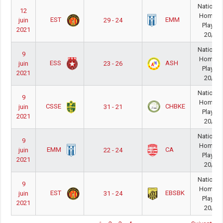
National
12
Homme
EST
EMM
juin
29 - 24
PlayOff
2021
20/21
National
9
Homme
ESS
ASH
juin
23 - 26
PlayOff
2021
20/21
National
9
Homme
CSSE
CHBKE
juin
31 - 21
PlayOff
2021
20/21
National
9
Homme
EMM
CA
juin
22 - 24
PlayOff
2021
20/21
National
9
Homme
EST
EBSBK
juin
31 - 24
PlayOff
2021
20/21