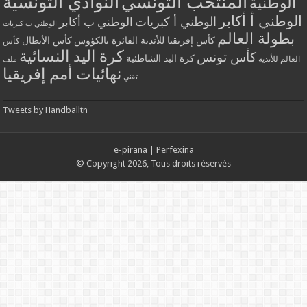
المنتخب التونسي
النوادي التونسية
الوطنية
الوطني أ أكابر
الوطني أ كبريات
الوطني ب أكابر
الوطني ب كبريات
بطولة العالم
كأس إفريقيا للأندية الفائزة بالكؤوس
كأس الأبطال
كأس
كرة اليد النسائية
كأس تونس
كرة اليد الشاطئية
العالم للأندية
ملف
نهائيات أمم إفريقيا
تقني
Tweets by Handballtn
e-pirana
|
Perfexina
© Copyright 2026, Tous droits réservés