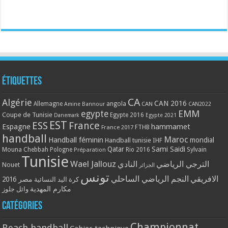
Étiquettes
CA
Algérie
CAN 2016
Allemagne
angola
CAN
Amine Bannour
CAN2022
EMM
egypte
Coupe de Tunisie
Egypte 2016
Danemark
Egypte 2021
EST
ESS
France
Espagne
hammamet
France 2017
FTHB
handball
Maroc
Handball féminin
mondial
Handball tunisie
IHF
Qatar
Sami Saidi
Mouna Chebbah
Pologne
Rio 2016
Sylvain
Préparation
Tunisie
Wael Jallouz
الترجي الرياضي
النادي
Nouet
الجزائر
تونس
الافريقي
النجم الرياضي الساحلي
مصر 2016
كرة اليد النسائية
مكارم المهدية
وائل جلوز
Catégories
Championnat
Beach handball