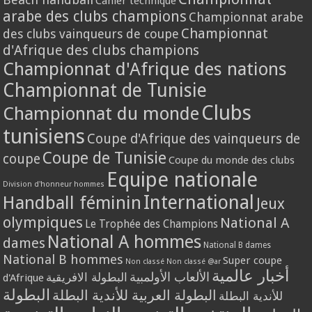
Cahier technique
arabe des clubs champions
Championnat arabe
Championnat
des clubs vainqueurs de coupe
d'Afrique des clubs champions
Championnat d'Afrique des nations
Championnat de Tunisie
Clubs
Championnat du monde
tunisiens
Coupe d'Afrique des vainqueurs de
Coupe de Tunisie
coupe
Coupe du monde des clubs
Equipe nationale
Division d'honneur hommes
International
Handball féminin
Jeux
olympiques
National A
Le Trophée des Champions
National A hommes
dames
National B dames
National B hommes
Super coupe
Non classé
Non classé @ar
أخبار عالمية
الألعاب الأولمبية
البطولة الافريقية
d'Afrique
البطولة
البطولة العربية للأندية البطلة
للأندية البطلة