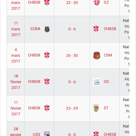
CHBSB
SZ
mars
23 - 30
Poule 
2017
16/1
Nationa
11
Homm
SCBA
CHBSB
mars
0 - 6
Poule 
2017
16/1
Nationa
4
Homm
CHBSB
CSM
mars
26 - 30
Poule 
2017
16/1
Nationa
18
Homm
CHBSB
OS
février
0 - 6
Poule
2017
16/1
Nationa
11
Homm
CHBSB
ST
février
25 - 29
Poule
2017
16/1
Nationa
28
Homm
USS
CHBSB
janvier
6 - 0