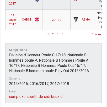
Poule
2017
16/1
Nationa
14
Homm
CHBSB
ASHA
janvier
29 - 30
Poule
2017
16/1
1
2
3
4
Suivant
Compétitions
Division d'Honneur Poule C 17/18, Nationale B
hommes poule A, Nationale B Hommes Poule A
16/17, Nationale B Hommes Poule Out 16/17,
Nationale B hommes poule Play Out 2015/2016
Saisons
2015/2016, 2016/2017, 2017/2018
Local
complexe sportif de sidi bouzid