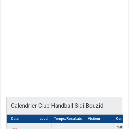
Calendrier Club Handball Sidi Bouzid
Date
Local
Temps/Résultats
Visiteur
Compéti
Nationa