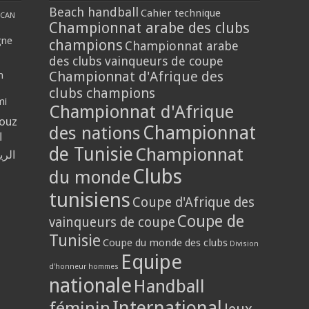
Beach handball
Cahier technique
CAN
Championnat arabe des clubs
gne
champions
Championnat arabe
des clubs vainqueurs de coupe
Championnat d'Afrique des
n
clubs champions
mi
Championnat d'Afrique
louz
Championnat
des nations
ا
de Tunisie
Championnat
الر
Clubs
du monde
tunisiens
Coupe d'Afrique des
Coupe de
vainqueurs de coupe
Tunisie
Coupe du monde des clubs
Division
Equipe
d'honneur hommes
nationale
Handball
International
féminin