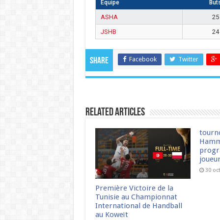
Équipe
But
ASHA
25
JSHB
24
Facebook
Twitter
Share
Related Articles
tourn
Hamm
progr
joueu
30 oc
Première Victoire de la
Tunisie au Championnat
International de Handball
au Koweït