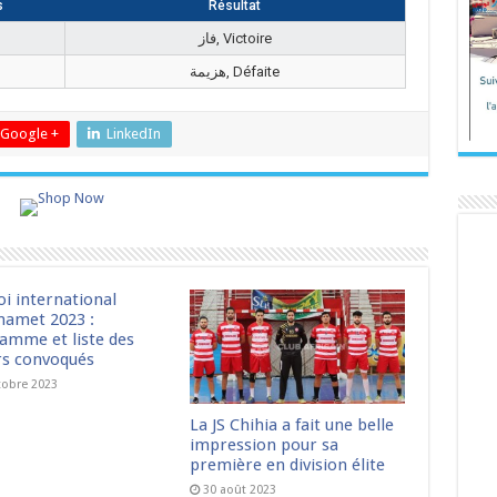
s
Résultat
فاز, Victoire
هزيمة, Défaite
Google +
LinkedIn
oi international
amet 2023 :
amme et liste des
rs convoqués
tobre 2023
La JS Chihia a fait une belle
impression pour sa
première en division élite
30 août 2023