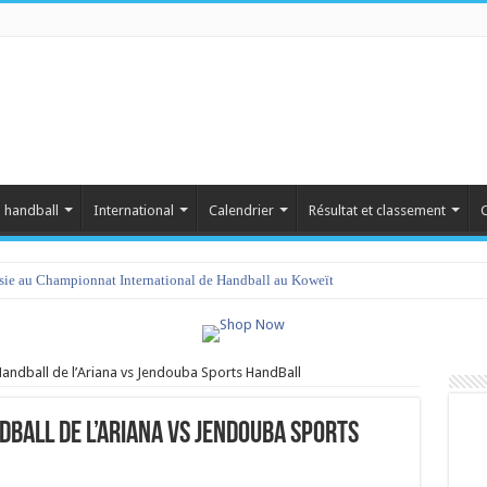
 handball
International
Calendrier
Résultat et classement
C
isie au Championnat International de Handball au Koweït
Handball de l’Ariana vs Jendouba Sports HandBall
dball de l’Ariana vs Jendouba Sports