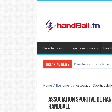
Clubs tunisiens
Equipe nationale
Beach
Breaking News
Première Victoire de la Tun
Home
/
Événement
/
Association Sportive de 
Association Sportive de Han
HandBall