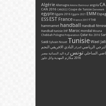
CA
Algérie
Allemagne
angola
Amine Bannour
CAN 2016
Coupe de Tunisie
CAN2022
Danemark
EMM
egypte
Espa
Egypte 2016
Egypte 2021
EST
ESS
France
France 2017
FTHB
handball
hammamet
Handball fémini
Maroc
mondial
Handball tunisie
IHF
Mouna
Qatar
Sa
Chebbah
Pologne
Rio 2016
Préparation
Tunisie
Wael Jal
Saidi
Sylvain Nouet
لترجي الرياضي
النادي الافريقي
النجم
الجزائر
تونس
ياضي الساحلي
مصر
كرة اليد النسائية
مكارم المهدية
2016
وائل جلوز