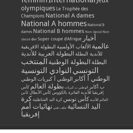
Jeux
olympiques
Le Trophée des
National A dames
Champions
National A hommes
National B
National B hommes
dames
Non classé
Non
أخبار
Super coupe d'Afrique
classé @ar
عالمية
الألعاب الأولمبية
البطولة الافريقية
البطولة العربية للأندية
للأندية البطلة
المنتخب
البطولة الوطنية
البطلة
التونسي
النوادي التونسية
الوطني أ أكابر
الوطني أ كبريات
الوطني
بطولة العالم
ب أكابر
كأس
الوطني ب كبريات
إفريقيا للأندية الفائزة بالكؤوس
كأس الأبطال
كأس
كرة
كأس تونس
كرة اليد الشاطئية
العالم للأندية
اليد النسائية
نهائيات أمم
ملف تقني
إفريقيا