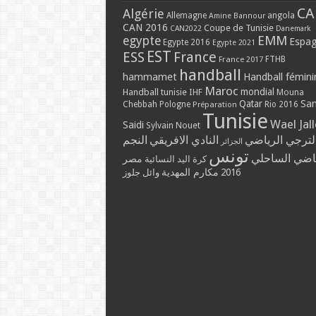
CA
Algérie
Allemagne
angola
Amine Bannour
CAN 2016
Coupe de Tunisie
CAN2022
Danemark
EMM
egypte
Espa
Egypte 2016
Egypte 2021
EST
ESS
France
France 2017
FTHB
handball
hammamet
Handball fémini
Maroc
mondial
Handball tunisie
IHF
Mouna
Qatar
Sa
Chebbah
Pologne
Rio 2016
Préparation
Tunisie
Wael Jal
Saidi
Sylvain Nouet
لترجي الرياضي
النادي الافريقي
النجم
الجزائر
تونس
ياضي الساحلي
مصر
كرة اليد النسائية
مكارم المهدية
2016
وائل جلوز