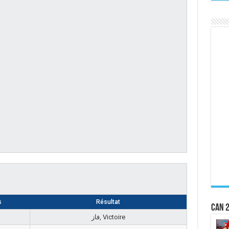
s
Résultat
CAN 2
فاز, Victoire