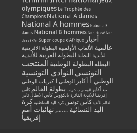
Jeux
olympiques
Le Trophée des
National A dames
Champions
National A hommes
National B
National B hommes
dames
Non classé
Non
أخبار
Super coupe d'Afrique
classé @ar
عالمية
الألعاب الأولمبية
البطولة الافريقية
البطولة العربية للأندية
للأندية البطلة
المنتخب
البطولة الوطنية
البطلة
التونسي
النوادي التونسية
الوطني أ أكابر
الوطني أ كبريات
الوطني
بطولة العالم
ب أكابر
كأس
الوطني ب كبريات
إفريقيا للأندية الفائزة بالكؤوس
كأس الأبطال
كأس
كرة
كأس تونس
كرة اليد الشاطئية
العالم للأندية
اليد النسائية
نهائيات أمم
ملف تقني
إفريقيا