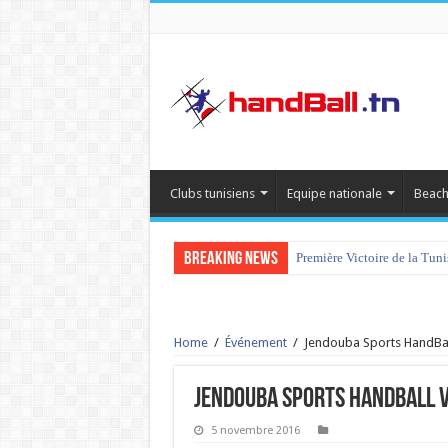
Clubs tunisiens
Equipe nationale
Beach
Breaking News
Première Victoire de la Tun
Home
/
Événement
/
Jendouba Sports HandBal
Jendouba Sports HandBall v
5 novembre 2016