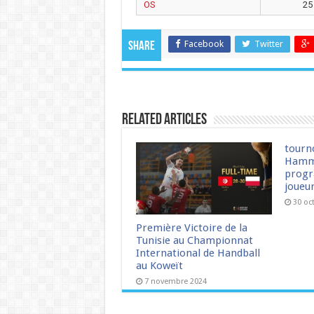
OS
25
Facebook
Twitter
Share
Related Articles
tourn
Hamm
progr
joueu
30 oc
Première Victoire de la
Tunisie au Championnat
International de Handball
au Koweït
7 novembre 2024