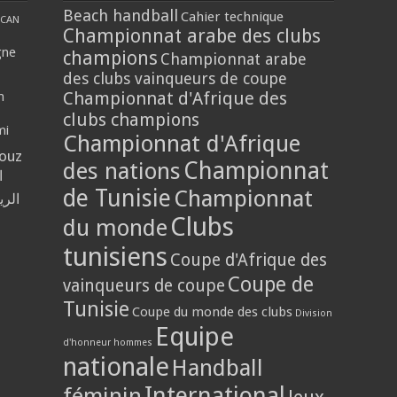
Beach handball
Cahier technique
CAN
Championnat arabe des clubs
gne
champions
Championnat arabe
des clubs vainqueurs de coupe
Championnat d'Afrique des
n
clubs champions
mi
Championnat d'Afrique
louz
Championnat
des nations
ا
de Tunisie
Championnat
الر
Clubs
du monde
tunisiens
Coupe d'Afrique des
Coupe de
vainqueurs de coupe
Tunisie
Coupe du monde des clubs
Division
Equipe
d'honneur hommes
nationale
Handball
International
féminin