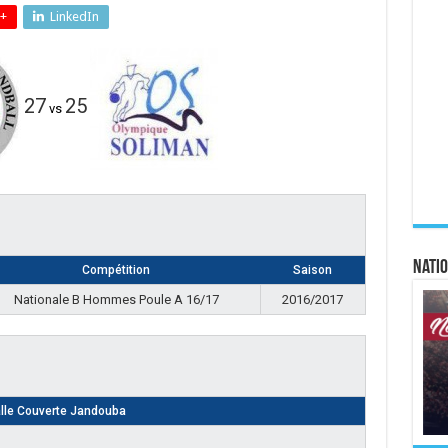
+
LinkedIn
27
25
vs
Natio
Compétition
Saison
Nationale B Hommes Poule A 16/17
2016/2017
lle Couverte Jandouba