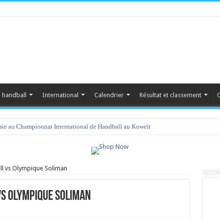
 handball
International
Calendrier
Résultat et classement
C
isie au Championnat International de Handball au Koweït
l vs Olympique Soliman
s Olympique Soliman