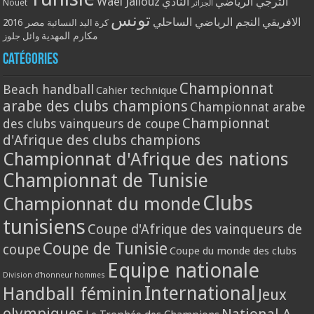
Wael Jallouz
الترجي الرياضي
النادي
Nouet
الجزائر
تونس
الافريقي
النجم الرياضي الساحلي
مصر 2016
كرة اليد النسائية
مكارم المهدية
وائل جلوز
Catégories
Championnat
Beach handball
Cahier technique
arabe des clubs champions
Championnat arabe
Championnat
des clubs vainqueurs de coupe
d'Afrique des clubs champions
Championnat d'Afrique des nations
Championnat de Tunisie
Clubs
Championnat du monde
tunisiens
Coupe d'Afrique des vainqueurs de
Coupe de Tunisie
coupe
Coupe du monde des clubs
Equipe nationale
Division d'honneur hommes
International
Handball féminin
Jeux
olympiques
National A