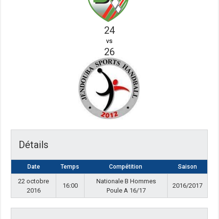
24
vs
26
Détails
Date
Temps
Compétition
Saison
22 octobre
Nationale B Hommes
16:00
2016/2017
2016
Poule A 16/17