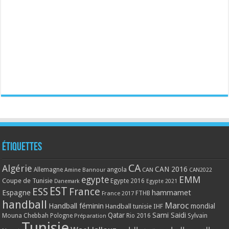
Étiquettes
CA
Algérie
CAN 2016
Allemagne
angola
CAN
Amine Bannour
CAN2022
EMM
egypte
Coupe de Tunisie
Egypte 2016
Danemark
Egypte 2021
EST
ESS
France
Espagne
hammamet
France 2017
FTHB
handball
Maroc
Handball féminin
mondial
Handball tunisie
IHF
Qatar
Sami Saidi
Mouna Chebbah
Pologne
Rio 2016
Sylvain
Préparation
Tunisie