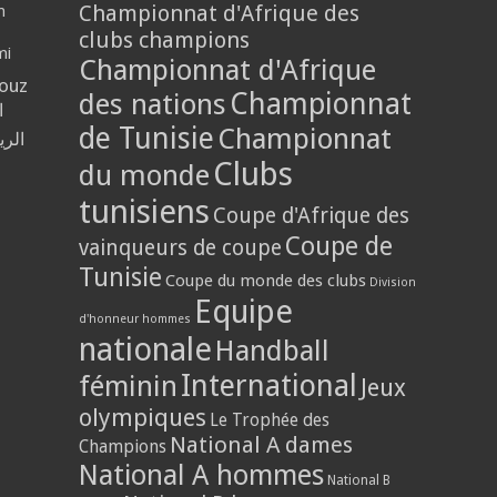
Championnat d'Afrique des
n
clubs champions
mi
Championnat d'Afrique
louz
Championnat
des nations
ا
de Tunisie
Championnat
الر
Clubs
du monde
tunisiens
Coupe d'Afrique des
Coupe de
vainqueurs de coupe
Tunisie
Coupe du monde des clubs
Division
Equipe
d'honneur hommes
nationale
Handball
International
féminin
Jeux
olympiques
Le Trophée des
National A dames
Champions
National A hommes
National B