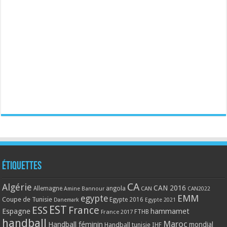
Étiquettes
CA
Algérie
CAN 2016
Allemagne
angola
CAN
Amine Bannour
CAN2022
EMM
egypte
Coupe de Tunisie
Egypte 2016
Danemark
Egypte 2021
EST
ESS
France
Espagne
hammamet
France 2017
FTHB
handball
Maroc
Handball féminin
mondial
Handball tunisie
IHF