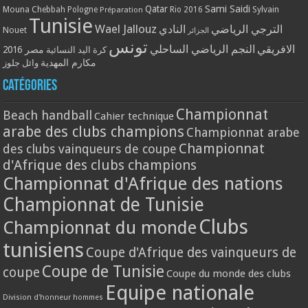
Qatar
Sami Saidi
Mouna Chebbah
Pologne
Rio 2016
Sylvain
Préparation
Tunisie
Wael Jallouz
الترجي الرياضي
النادي
Nouet
الجزائر
تونس
الافريقي
النجم الرياضي الساحلي
مصر 2016
كرة اليد النسائية
مكارم المهدية
وائل جلوز
Catégories
Championnat
Beach handball
Cahier technique
arabe des clubs champions
Championnat arabe
Championnat
des clubs vainqueurs de coupe
d'Afrique des clubs champions
Championnat d'Afrique des nations
Championnat de Tunisie
Clubs
Championnat du monde
tunisiens
Coupe d'Afrique des vainqueurs de
Coupe de Tunisie
coupe
Coupe du monde des clubs
Equipe nationale
Division d'honneur hommes