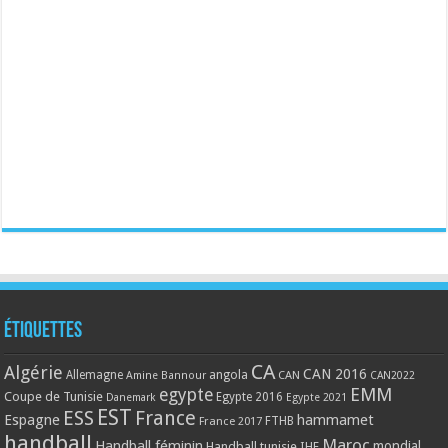
Étiquettes
CA
Algérie
CAN 2016
Allemagne
angola
CAN
Amine Bannour
CAN2022
EMM
egypte
Coupe de Tunisie
Egypte 2016
Danemark
Egypte 2021
EST
ESS
France
Espagne
hammamet
France 2017
FTHB
handball
Maroc
Handball féminin
mondial
Handball tunisie
IHF