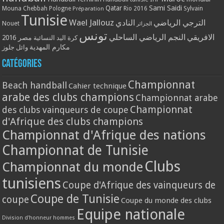
Qatar
Sami Saidi
Mouna Chebbah
Pologne
Rio 2016
Sylvain
Préparation
Tunisie
Wael Jallouz
الترجي الرياضي
النادي
Nouet
الجزائر
تونس
الافريقي
النجم الرياضي الساحلي
مصر 2016
كرة اليد النسائية
مكارم المهدية
وائل جلوز
Catégories
Championnat
Beach handball
Cahier technique
arabe des clubs champions
Championnat arabe
Championnat
des clubs vainqueurs de coupe
d'Afrique des clubs champions
Championnat d'Afrique des nations
Championnat de Tunisie
Clubs
Championnat du monde
tunisiens
Coupe d'Afrique des vainqueurs de
Coupe de Tunisie
coupe
Coupe du monde des clubs
Equipe nationale
Division d'honneur hommes