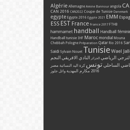
CA
Algérie
Allemagne
angola
Amine Bannour
CAN 2016
Coupe de Tunisie
CAN2022
Danemark
EMM
egypte
Espa
Egypte 2016
Egypte 2021
EST
ESS
France
France 2017
FTHB
handball
hammamet
Handball fémini
Maroc
mondial
Handball tunisie
IHF
Mouna
Qatar
Sa
Chebbah
Pologne
Rio 2016
Préparation
Tunisie
Wael Jal
Saidi
Sylvain Nouet
لترجي الرياضي
النادي الافريقي
النجم
الجزائر
تونس
ياضي الساحلي
مصر
كرة اليد النسائية
مكارم المهدية
2016
وائل جلوز