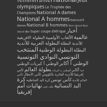
Jeux
olympiques
Le Trophée des
National A dames
Champions
National A hommes
National B
National B hommes
dames
Non classé
Non
أخبار
Super coupe d'Afrique
classé @ar
عالمية
الألعاب الأولمبية
البطولة الافريقية
البطولة العربية للأندية
للأندية البطلة
المنتخب
البطولة الوطنية
البطلة
التونسي
النوادي التونسية
الوطني أ أكابر
الوطني أ كبريات
الوطني
بطولة العالم
ب أكابر
كأس
الوطني ب كبريات
إفريقيا للأندية الفائزة بالكؤوس
كأس الأبطال
كأس
كرة
كأس تونس
كرة اليد الشاطئية
العالم للأندية
اليد النسائية
نهائيات أمم
ملف تقني
إفريقيا