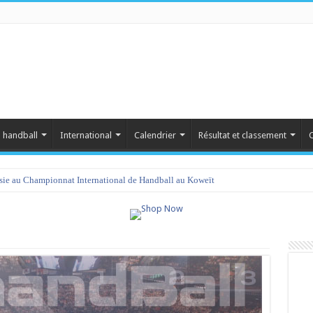
 handball
International
Calendrier
Résultat et classement
C
isie au Championnat International de Handball au Koweït