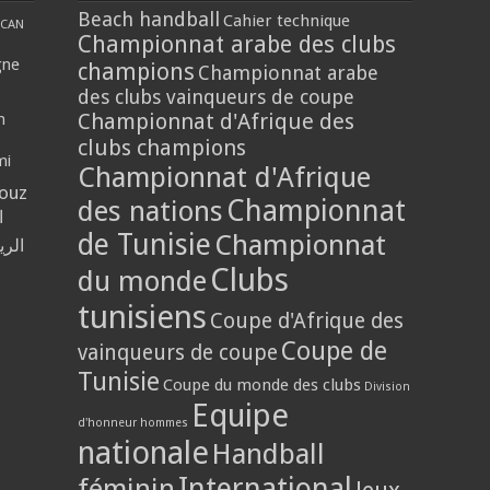
Beach handball
Cahier technique
CAN
Championnat arabe des clubs
gne
champions
Championnat arabe
des clubs vainqueurs de coupe
Championnat d'Afrique des
n
clubs champions
mi
Championnat d'Afrique
louz
Championnat
des nations
ا
de Tunisie
Championnat
الر
Clubs
du monde
tunisiens
Coupe d'Afrique des
Coupe de
vainqueurs de coupe
Tunisie
Coupe du monde des clubs
Division
Equipe
d'honneur hommes
nationale
Handball
International
féminin