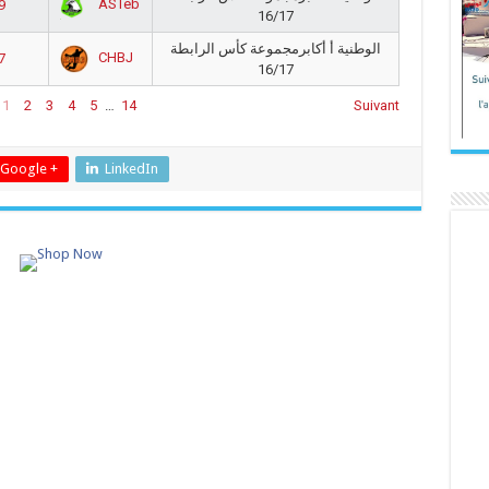
ASTeb
9
16/17
الوطنية أ أكابرمجموعة كأس الرابطة
CHBJ
7
16/17
1
2
3
4
5
…
14
Suivant
Google +
LinkedIn