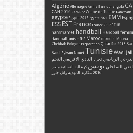
CA
Algérie
Allemagne
angola
Amine Bannour
CAN 2016
Coupe de Tunisie
CAN2022
Danemark
EMM
egypte
Espa
Egypte 2016
Egypte 2021
EST
ESS
France
France 2017
FTHB
handball
hammamet
Handball fémini
Maroc
mondial
Handball tunisie
IHF
Mouna
Qatar
Sa
Chebbah
Pologne
Rio 2016
Préparation
Tunisie
Wael Jal
Saidi
Sylvain Nouet
لترجي الرياضي
النادي الافريقي
النجم
الجزائر
تونس
ياضي الساحلي
مصر
كرة اليد النسائية
مكارم المهدية
2016
وائل جلوز