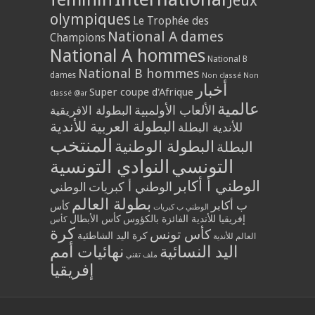
Jeux
olympiques
Le Trophée des
National A dames
Champions
National A hommes
National B
National B hommes
dames
Non classé
Non
أخبار
Super coupe d'Afrique
classé @ar
عالمية
الألعاب الأولمبية
البطولة الافريقية
البطولة العربية للأندية
للأندية البطلة
المنتخب
البطولة الوطنية
البطلة
التونسي
النوادي التونسية
الوطني أ أكابر
الوطني أ كبريات
الوطني
بطولة العالم
ب أكابر
كأس
الوطني ب كبريات
إفريقيا للأندية الفائزة بالكؤوس
كأس الأبطال
كأس
كرة
كأس تونس
كرة اليد الشاطئية
العالم للأندية
اليد النسائية
نهائيات أمم
ملف تقني
إفريقيا