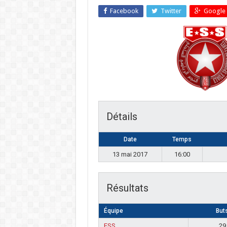
Facebook
Twitter
Google 
Détails
Date
Temps
13 mai 2017
16:00
Résultats
Équipe
But
ESS
29