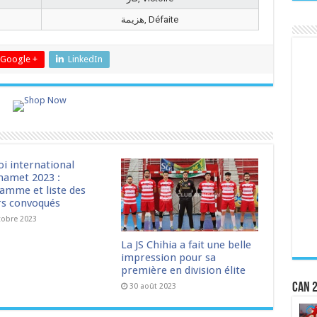
هزيمة, Défaite
Google +
LinkedIn
oi international
amet 2023 :
amme et liste des
rs convoqués
tobre 2023
La JS Chihia a fait une belle
impression pour sa
première en division élite
CAN 2
30 août 2023