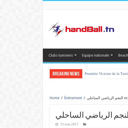
Clubs tunisiens
Equipe nationale
Beach
Breaking News
Première Victoire de la Tun
Home
/
Événement
/
13 mai 2017