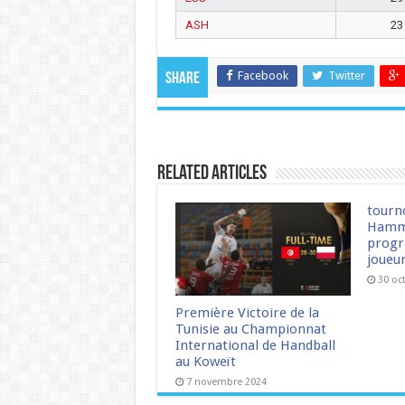
ASH
23
Facebook
Twitter
Share
Related Articles
tourn
Hamm
progr
joueu
30 oc
Première Victoire de la
Tunisie au Championnat
International de Handball
au Koweït
7 novembre 2024