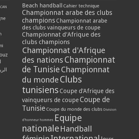
Beach handball
Cahier technique
CAN
Championnat arabe des clubs
gne
champions
Championnat arabe
des clubs vainqueurs de coupe
Championnat d'Afrique des
n
clubs champions
mi
Championnat d'Afrique
louz
Championnat
des nations
ا
de Tunisie
Championnat
الر
Clubs
du monde
tunisiens
Coupe d'Afrique des
Coupe de
vainqueurs de coupe
Tunisie
Coupe du monde des clubs
Division
Equipe
d'honneur hommes
nationale
Handball
International
féminin