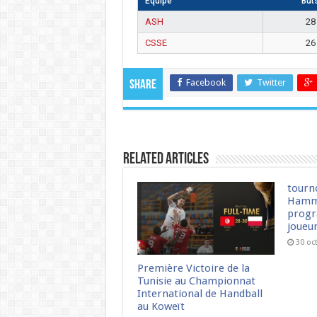
Équipe
But
ASH
28
CSSE
26
Facebook
Twitter
Share
Related Articles
tourn
Hamm
progr
joueu
30 oc
Première Victoire de la
Tunisie au Championnat
International de Handball
au Koweït