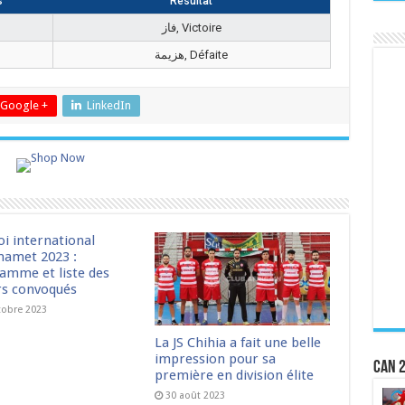
s
Résultat
فاز, Victoire
هزيمة, Défaite
Google +
LinkedIn
oi international
amet 2023 :
amme et liste des
rs convoqués
tobre 2023
La JS Chihia a fait une belle
impression pour sa
CAN 2
première en division élite
30 août 2023