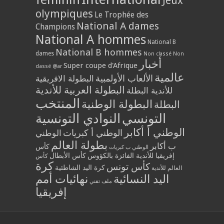
Jeux
olympiques
Le Trophée des
National A dames
Champions
National A hommes
National B
National B hommes
dames
Non classé
Non
أخبار
Super coupe d'Afrique
classé @ar
عالمية
الألعاب الأولمبية
البطولة الافريقية
البطولة العربية للأندية
للأندية البطلة
المنتخب
البطولة الوطنية
البطلة
التونسي
النوادي التونسية
الوطني أ أكابر
الوطني أ كبريات
الوطني
بطولة العالم
ب أكابر
كأس
الوطني ب كبريات
إفريقيا للأندية الفائزة بالكؤوس
كأس الأبطال
كأس
كرة
كأس تونس
كرة اليد الشاطئية
العالم للأندية
اليد النسائية
نهائيات أمم
ملف تقني
إفريقيا