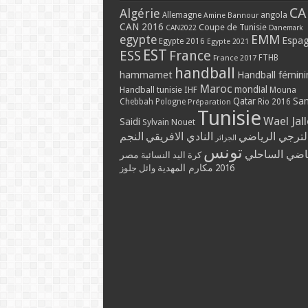
CA
Algérie
Allemagne
angola
Amine Bannour
CAN 2016
Coupe de Tunisie
CAN2022
Danemark
EMM
egypte
Espa
Egypte 2016
Egypte 2021
EST
ESS
France
France 2017
FTHB
handball
hammamet
Handball fémini
Maroc
mondial
Handball tunisie
IHF
Mouna
Qatar
Sa
Chebbah
Pologne
Rio 2016
Préparation
Tunisie
Wael Jal
Saidi
Sylvain Nouet
لترجي الرياضي
النادي الافريقي
النجم
الجزائر
تونس
ياضي الساحلي
مصر
كرة اليد النسائية
مكارم المهدية
2016
وائل جلوز