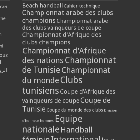
Beach handball
Cahier technique
CAN
Championnat arabe des clubs
gne
champions
Championnat arabe
des clubs vainqueurs de coupe
Championnat d'Afrique des
n
clubs champions
mi
Championnat d'Afrique
louz
Championnat
des nations
ا
de Tunisie
Championnat
الر
Clubs
du monde
tunisiens
Coupe d'Afrique des
Coupe de
vainqueurs de coupe
Tunisie
Coupe du monde des clubs
Division
Equipe
d'honneur hommes
nationale
Handball
International
féminin