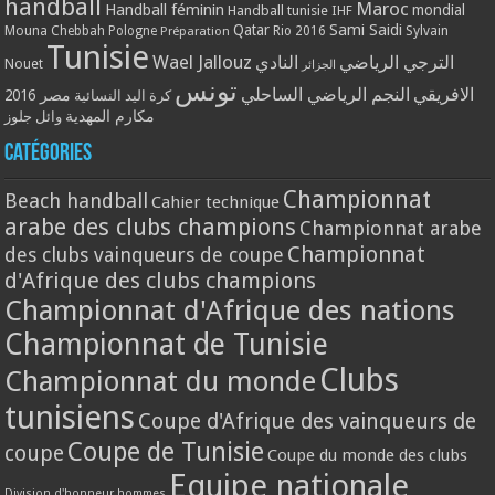
handball
Maroc
Handball féminin
mondial
Handball tunisie
IHF
Qatar
Sami Saidi
Mouna Chebbah
Pologne
Rio 2016
Sylvain
Préparation
Tunisie
Wael Jallouz
الترجي الرياضي
النادي
Nouet
الجزائر
تونس
الافريقي
النجم الرياضي الساحلي
مصر 2016
كرة اليد النسائية
مكارم المهدية
وائل جلوز
Catégories
Championnat
Beach handball
Cahier technique
arabe des clubs champions
Championnat arabe
Championnat
des clubs vainqueurs de coupe
d'Afrique des clubs champions
Championnat d'Afrique des nations
Championnat de Tunisie
Clubs
Championnat du monde
tunisiens
Coupe d'Afrique des vainqueurs de
Coupe de Tunisie
coupe
Coupe du monde des clubs
Equipe nationale
Division d'honneur hommes