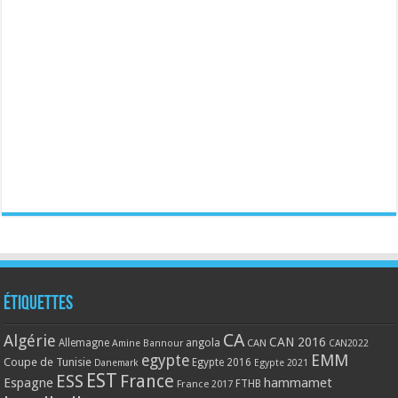
Étiquettes
CA
Algérie
CAN 2016
Allemagne
angola
CAN
Amine Bannour
CAN2022
EMM
egypte
Coupe de Tunisie
Egypte 2016
Danemark
Egypte 2021
EST
ESS
France
Espagne
hammamet
France 2017
FTHB