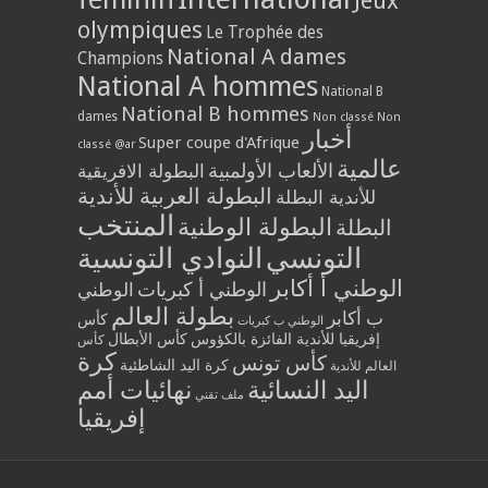
Jeux
olympiques
Le Trophée des
National A dames
Champions
National A hommes
National B
National B hommes
dames
Non classé
Non
أخبار
Super coupe d'Afrique
classé @ar
عالمية
الألعاب الأولمبية
البطولة الافريقية
البطولة العربية للأندية
للأندية البطلة
المنتخب
البطولة الوطنية
البطلة
التونسي
النوادي التونسية
الوطني أ أكابر
الوطني أ كبريات
الوطني
بطولة العالم
ب أكابر
كأس
الوطني ب كبريات
إفريقيا للأندية الفائزة بالكؤوس
كأس الأبطال
كأس
كرة
كأس تونس
كرة اليد الشاطئية
العالم للأندية
اليد النسائية
نهائيات أمم
ملف تقني
إفريقيا