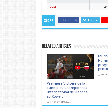
SCM
24
Facebook
Twitter
Share
Related Articles
tourn
Hamm
progr
joueu
30 oc
Première Victoire de la
Tunisie au Championnat
International de Handball
au Koweït
7 novembre 2024