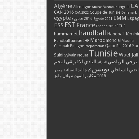
CA
Algérie
Allemagne
angola
Amine Bannour
CAN 2016
Coupe de Tunisie
CAN2022
Danemark
EMM
egypte
Espa
Egypte 2016
Egypte 2021
EST
ESS
France
France 2017
FTHB
handball
hammamet
Handball fémini
Maroc
mondial
Handball tunisie
IHF
Mouna
Qatar
Sa
Chebbah
Pologne
Rio 2016
Préparation
Tunisie
Wael Jal
Saidi
Sylvain Nouet
لترجي الرياضي
النادي الافريقي
النجم
الجزائر
تونس
ياضي الساحلي
مصر
كرة اليد النسائية
مكارم المهدية
2016
وائل جلوز