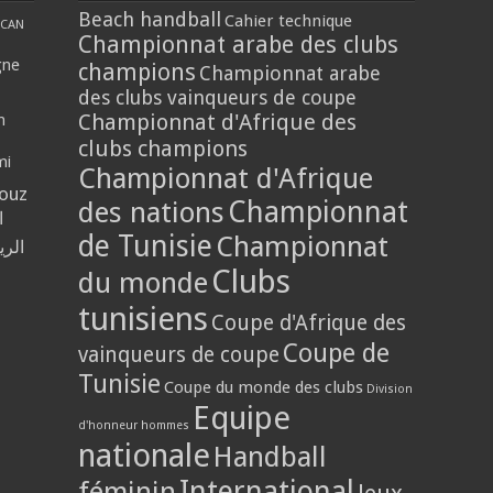
Beach handball
Cahier technique
CAN
Championnat arabe des clubs
gne
champions
Championnat arabe
des clubs vainqueurs de coupe
Championnat d'Afrique des
n
clubs champions
mi
Championnat d'Afrique
louz
Championnat
des nations
ا
de Tunisie
Championnat
الر
Clubs
du monde
tunisiens
Coupe d'Afrique des
Coupe de
vainqueurs de coupe
Tunisie
Coupe du monde des clubs
Division
Equipe
d'honneur hommes
nationale
Handball
International
féminin