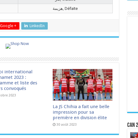
هزيمة, Défaite
Google +
LinkedIn
oi international
amet 2023 :
amme et liste des
rs convoqués
tobre 2023
La JS Chihia a fait une belle
impression pour sa
première en division élite
CAN 2
30 août 2023