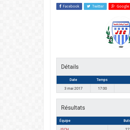
Facebook
Twitter
Google 
Détails
Date
Temps
3 mai 2017
17:00
Résultats
Équipe
But
JSCH
27