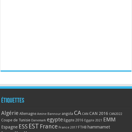
Étiquettes
CA
Algérie
CAN 2016
Allemagne
angola
CAN
Amine Bannour
CAN2022
EMM
egypte
Coupe de Tunisie
Egypte 2016
Danemark
Egypte 2021
EST
ESS
France
Espagne
hammamet
France 2017
FTHB