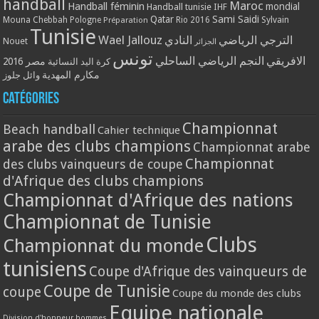
handball
Maroc
Handball féminin
mondial
Handball tunisie
IHF
Qatar
Sami Saidi
Mouna Chebbah
Pologne
Rio 2016
Sylvain
Préparation
Tunisie
Wael Jallouz
الترجي الرياضي
النادي
Nouet
الجزائر
تونس
الافريقي
النجم الرياضي الساحلي
مصر 2016
كرة اليد النسائية
مكارم المهدية
وائل جلوز
Catégories
Championnat
Beach handball
Cahier technique
arabe des clubs champions
Championnat arabe
Championnat
des clubs vainqueurs de coupe
d'Afrique des clubs champions
Championnat d'Afrique des nations
Championnat de Tunisie
Clubs
Championnat du monde
tunisiens
Coupe d'Afrique des vainqueurs de
Coupe de Tunisie
coupe
Coupe du monde des clubs
Equipe nationale
Division d'honneur hommes