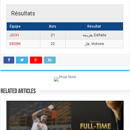
Résultats
Équipe
Buts
Résultat
JSCH
21
هزيمة, Défaite
EBSBK
22
فاز, Victoire
Related Articles