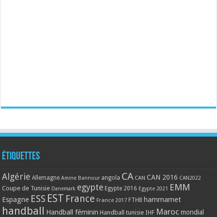
Étiquettes
CA
Algérie
CAN 2016
Allemagne
angola
CAN
Amine Bannour
CAN2022
EMM
egypte
Coupe de Tunisie
Egypte 2016
Danemark
Egypte 2021
EST
ESS
France
Espagne
hammamet
France 2017
FTHB
handball
Maroc
Handball féminin
mondial
Handball tunisie
IHF