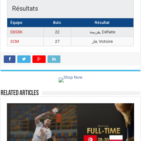
Résultats
Équipe
Buts
Résultat
EBSBK
22
هزيمة, Défaite
SCM
27
فاز, Victoire
Related Articles