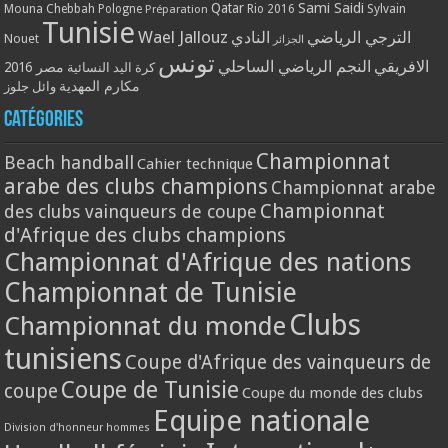
Qatar
Sami Saidi
Mouna Chebbah
Pologne
Rio 2016
Sylvain
Préparation
Tunisie
Wael Jallouz
الترجي الرياضي
النادي
Nouet
الجزائر
تونس
الافريقي
النجم الرياضي الساحلي
مصر 2016
كرة اليد النسائية
مكارم المهدية
وائل جلوز
Catégories
Championnat
Beach handball
Cahier technique
arabe des clubs champions
Championnat arabe
Championnat
des clubs vainqueurs de coupe
d'Afrique des clubs champions
Championnat d'Afrique des nations
Championnat de Tunisie
Clubs
Championnat du monde
tunisiens
Coupe d'Afrique des vainqueurs de
Coupe de Tunisie
coupe
Coupe du monde des clubs
Equipe nationale
Division d'honneur hommes