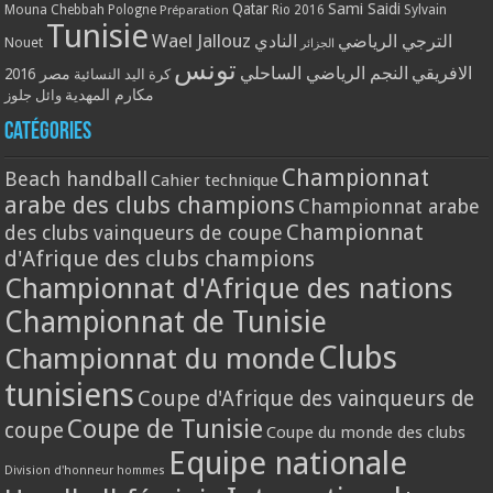
Qatar
Sami Saidi
Mouna Chebbah
Pologne
Rio 2016
Sylvain
Préparation
Tunisie
Wael Jallouz
الترجي الرياضي
النادي
Nouet
الجزائر
تونس
الافريقي
النجم الرياضي الساحلي
مصر 2016
كرة اليد النسائية
مكارم المهدية
وائل جلوز
Catégories
Championnat
Beach handball
Cahier technique
arabe des clubs champions
Championnat arabe
Championnat
des clubs vainqueurs de coupe
d'Afrique des clubs champions
Championnat d'Afrique des nations
Championnat de Tunisie
Clubs
Championnat du monde
tunisiens
Coupe d'Afrique des vainqueurs de
Coupe de Tunisie
coupe
Coupe du monde des clubs
Equipe nationale
Division d'honneur hommes