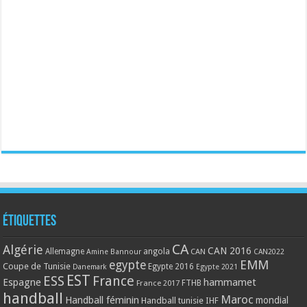
Étiquettes
CA
Algérie
CAN 2016
Allemagne
angola
CAN
Amine Bannour
CAN2022
EMM
egypte
Coupe de Tunisie
Egypte 2016
Danemark
Egypte 2021
EST
ESS
France
Espagne
hammamet
France 2017
FTHB
handball
Maroc
Handball féminin
mondial
Handball tunisie
IHF