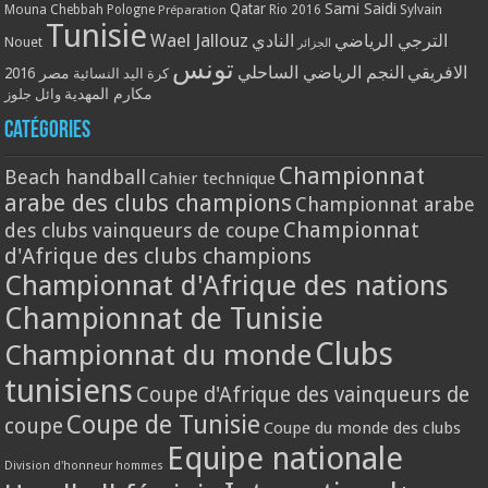
Qatar
Sami Saidi
Mouna Chebbah
Pologne
Rio 2016
Sylvain
Préparation
Tunisie
Wael Jallouz
الترجي الرياضي
النادي
Nouet
الجزائر
تونس
الافريقي
النجم الرياضي الساحلي
مصر 2016
كرة اليد النسائية
مكارم المهدية
وائل جلوز
Catégories
Championnat
Beach handball
Cahier technique
arabe des clubs champions
Championnat arabe
Championnat
des clubs vainqueurs de coupe
d'Afrique des clubs champions
Championnat d'Afrique des nations
Championnat de Tunisie
Clubs
Championnat du monde
tunisiens
Coupe d'Afrique des vainqueurs de
Coupe de Tunisie
coupe
Coupe du monde des clubs
Equipe nationale
Division d'honneur hommes