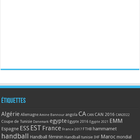
Étiquettes
CA
Algérie
CAN 2016
Allemagne
angola
CAN
Amine Bannour
CAN2022
EMM
egypte
Coupe de Tunisie
Egypte 2016
Danemark
Egypte 2021
EST
ESS
France
Espagne
hammamet
France 2017
FTHB
handball
Maroc
Handball féminin
mondial
Handball tunisie
IHF