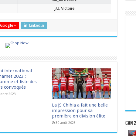
فاز, Victoire
Google +
LinkedIn
oi international
amet 2023 :
amme et liste des
rs convoqués
tobre 2023
La JS Chihia a fait une belle
impression pour sa
première en division élite
CAN 2
30 août 2023