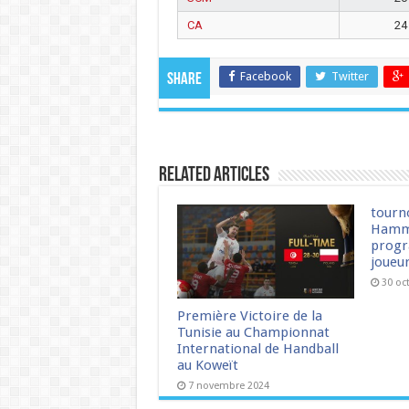
CA
24
Facebook
Twitter
Share
Related Articles
tourn
Hamm
progr
joueu
30 oc
Première Victoire de la
Tunisie au Championnat
International de Handball
au Koweït
7 novembre 2024