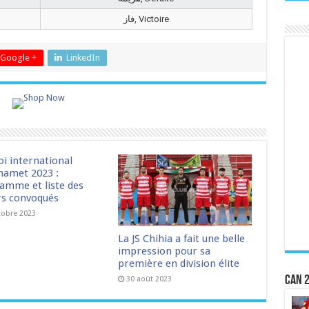
فاز, Victoire
Google +
LinkedIn
oi international
amet 2023 :
amme et liste des
rs convoqués
tobre 2023
La JS Chihia a fait une belle
impression pour sa
première en division élite
CAN 2
30 août 2023