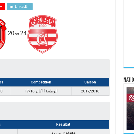
+
LinkedIn
20
24
vs
Natio
ps
Compétition
Saison
00
17/16 الوطنية أ أكابر
2017/2016
s
Résultat
هزيمة, Défaite