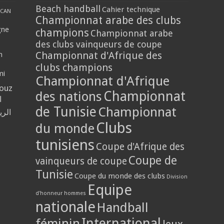
Beach handball
Cahier technique
CAN
Championnat arabe des clubs
gne
champions
Championnat arabe
des clubs vainqueurs de coupe
Championnat d'Afrique des
n
clubs champions
mi
Championnat d'Afrique
louz
Championnat
des nations
ا
de Tunisie
Championnat
الر
Clubs
du monde
tunisiens
Coupe d'Afrique des
Coupe de
vainqueurs de coupe
Tunisie
Coupe du monde des clubs
Division
Equipe
d'honneur hommes
nationale
Handball
International
féminin