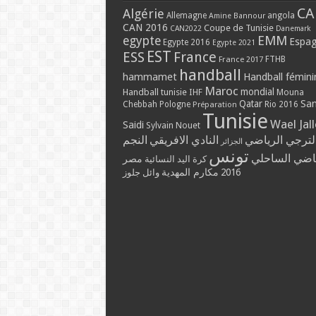
CA
Algérie
Allemagne
angola
Amine Bannour
CAN 2016
Coupe de Tunisie
CAN2022
Danemark
EMM
egypte
Espa
Egypte 2016
Egypte 2021
EST
ESS
France
France 2017
FTHB
handball
hammamet
Handball fémini
Maroc
mondial
Handball tunisie
IHF
Mouna
Qatar
Sa
Chebbah
Pologne
Rio 2016
Préparation
Tunisie
Wael Jal
Saidi
Sylvain Nouet
لترجي الرياضي
النادي الافريقي
النجم
الجزائر
تونس
ياضي الساحلي
مصر
كرة اليد النسائية
مكارم المهدية
2016
وائل جلوز