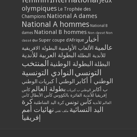
Jeux
olympiques
Le Trophée des
National A dames
Champions
National A hommes
National B
National B hommes
dames
Non classé
Non
أخبار
Super coupe d'Afrique
classé @ar
عالمية
الألعاب الأولمبية
البطولة الافريقية
البطولة العربية للأندية
للأندية البطلة
المنتخب
البطولة الوطنية
البطلة
التونسي
النوادي التونسية
الوطني أ أكابر
الوطني أ كبريات
الوطني
بطولة العالم
ب أكابر
كأس
الوطني ب كبريات
إفريقيا للأندية الفائزة بالكؤوس
كأس الأبطال
كأس
كرة
كأس تونس
كرة اليد الشاطئية
العالم للأندية
اليد النسائية
نهائيات أمم
ملف تقني
إفريقيا