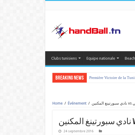
Clubs tunisiens
Equipe nationale
Beach
Breaking News
Première Victoire de la Tun
Home
/
Événement
/
كنين
24 septembre 2016