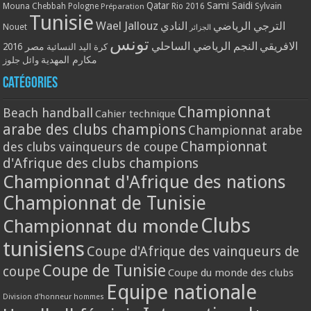
Qatar
Sami Saidi
Mouna Chebbah
Pologne
Rio 2016
Sylvain
Préparation
Tunisie
Wael Jallouz
الترجي الرياضي
النادي
Nouet
الجزائر
تونس
الافريقي
النجم الرياضي الساحلي
مصر 2016
كرة اليد النسائية
مكارم المهدية
وائل جلوز
Catégories
Championnat
Beach handball
Cahier technique
arabe des clubs champions
Championnat arabe
Championnat
des clubs vainqueurs de coupe
d'Afrique des clubs champions
Championnat d'Afrique des nations
Championnat de Tunisie
Clubs
Championnat du monde
tunisiens
Coupe d'Afrique des vainqueurs de
Coupe de Tunisie
coupe
Coupe du monde des clubs
Equipe nationale
Division d'honneur hommes