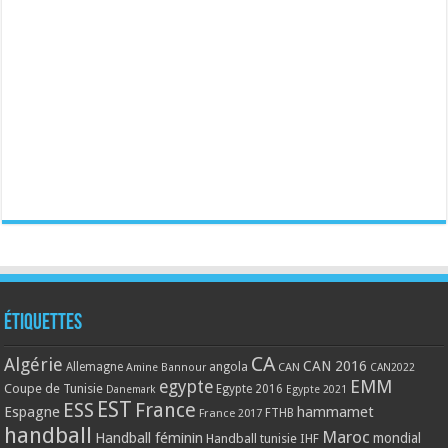
Étiquettes
CA
Algérie
CAN 2016
Allemagne
angola
CAN
Amine Bannour
CAN2022
EMM
egypte
Coupe de Tunisie
Egypte 2016
Danemark
Egypte 2021
EST
ESS
France
Espagne
hammamet
France 2017
FTHB
handball
Maroc
Handball féminin
mondial
Handball tunisie
IHF