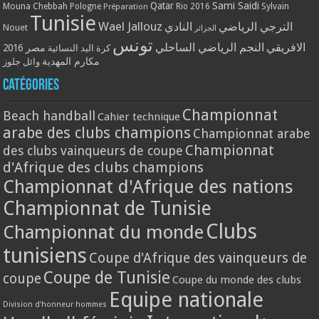
Qatar
Sami Saidi
Mouna Chebbah
Pologne
Rio 2016
Sylvain
Préparation
Tunisie
Wael Jallouz
الترجي الرياضي
النادي
Nouet
الجزائر
تونس
الافريقي
النجم الرياضي الساحلي
مصر 2016
كرة اليد النسائية
مكارم المهدية
وائل جلوز
Catégories
Championnat
Beach handball
Cahier technique
arabe des clubs champions
Championnat arabe
Championnat
des clubs vainqueurs de coupe
d'Afrique des clubs champions
Championnat d'Afrique des nations
Championnat de Tunisie
Clubs
Championnat du monde
tunisiens
Coupe d'Afrique des vainqueurs de
Coupe de Tunisie
coupe
Coupe du monde des clubs
Equipe nationale
Division d'honneur hommes