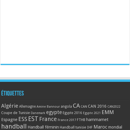
Étiquettes
CA
Algérie
CAN 2016
Allemagne
angola
CAN
Amine Bannour
CAN2022
EMM
egypte
Coupe de Tunisie
Egypte 2016
Danemark
Egypte 2021
EST
ESS
France
Espagne
hammamet
France 2017
FTHB
handball
Maroc
Handball féminin
mondial
Handball tunisie
IHF