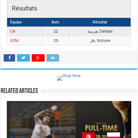
Résultats
Équipe
Buts
Résultat
CA
22
هزيمة, Défaite
SCM
25
فاز, Victoire
Related Articles