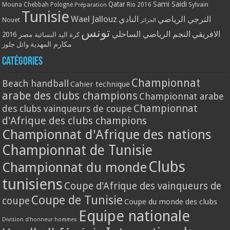
Qatar
Sami Saidi
Mouna Chebbah
Pologne
Rio 2016
Sylvain
Préparation
Tunisie
Wael Jallouz
الترجي الرياضي
النادي
Nouet
الجزائر
تونس
الافريقي
النجم الرياضي الساحلي
مصر 2016
كرة اليد النسائية
مكارم المهدية
وائل جلوز
Catégories
Championnat
Beach handball
Cahier technique
arabe des clubs champions
Championnat arabe
Championnat
des clubs vainqueurs de coupe
d'Afrique des clubs champions
Championnat d'Afrique des nations
Championnat de Tunisie
Clubs
Championnat du monde
tunisiens
Coupe d'Afrique des vainqueurs de
Coupe de Tunisie
coupe
Coupe du monde des clubs
Equipe nationale
Division d'honneur hommes