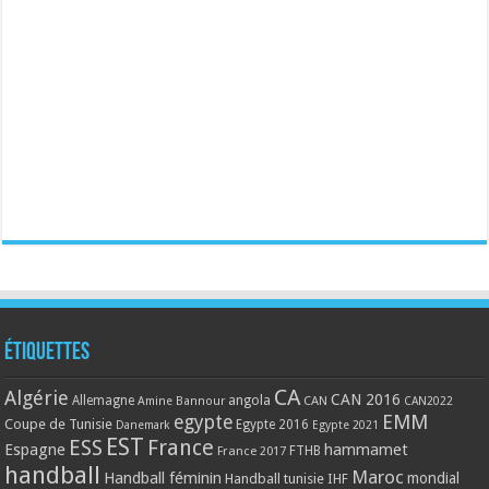
Étiquettes
CA
Algérie
CAN 2016
Allemagne
angola
CAN
Amine Bannour
CAN2022
EMM
egypte
Coupe de Tunisie
Egypte 2016
Danemark
Egypte 2021
EST
ESS
France
Espagne
hammamet
France 2017
FTHB
handball
Maroc
Handball féminin
mondial
Handball tunisie
IHF