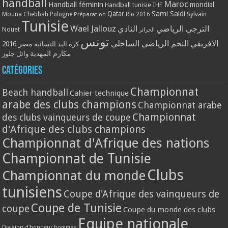
handball
Maroc
Handball féminin
mondial
Handball tunisie
IHF
Qatar
Sami Saidi
Mouna Chebbah
Pologne
Rio 2016
Sylvain
Préparation
Tunisie
Wael Jallouz
الترجي الرياضي
النادي
Nouet
الجزائر
تونس
الافريقي
النجم الرياضي الساحلي
مصر 2016
كرة اليد النسائية
مكارم المهدية
وائل جلوز
Catégories
Championnat
Beach handball
Cahier technique
arabe des clubs champions
Championnat arabe
Championnat
des clubs vainqueurs de coupe
d'Afrique des clubs champions
Championnat d'Afrique des nations
Championnat de Tunisie
Clubs
Championnat du monde
tunisiens
Coupe d'Afrique des vainqueurs de
Coupe de Tunisie
coupe
Coupe du monde des clubs
Equipe nationale
Division d'honneur hommes