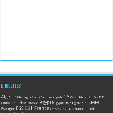
Étiquettes
CA
Algérie
CAN 2016
Allemagne
angola
CAN
Amine Bannour
CAN2022
EMM
egypte
Coupe de Tunisie
Egypte 2016
Danemark
Egypte 2021
EST
ESS
France
Espagne
hammamet
France 2017
FTHB