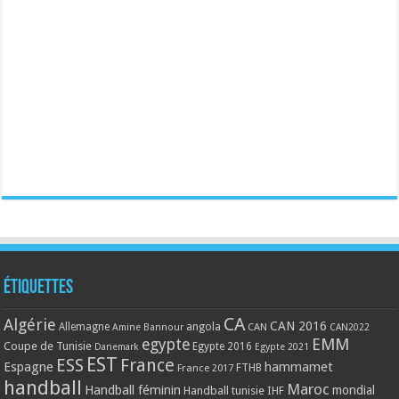
Étiquettes
CA
Algérie
CAN 2016
Allemagne
angola
CAN
Amine Bannour
CAN2022
EMM
egypte
Coupe de Tunisie
Egypte 2016
Danemark
Egypte 2021
EST
ESS
France
Espagne
hammamet
France 2017
FTHB
handball
Maroc
Handball féminin
mondial
Handball tunisie
IHF