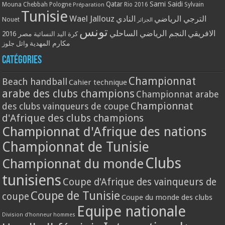
Qatar
Sami Saidi
Mouna Chebbah
Pologne
Rio 2016
Sylvain
Préparation
Tunisie
Wael Jallouz
الترجي الرياضي
النادي
Nouet
الجزائر
تونس
الافريقي
النجم الرياضي الساحلي
مصر 2016
كرة اليد النسائية
مكارم المهدية
وائل جلوز
Catégories
Championnat
Beach handball
Cahier technique
arabe des clubs champions
Championnat arabe
Championnat
des clubs vainqueurs de coupe
d'Afrique des clubs champions
Championnat d'Afrique des nations
Championnat de Tunisie
Clubs
Championnat du monde
tunisiens
Coupe d'Afrique des vainqueurs de
Coupe de Tunisie
coupe
Coupe du monde des clubs
Equipe nationale
Division d'honneur hommes